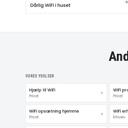
Dårlig WiFi i huset
And
VORES YDELSER
Hjælp til WiFi
WiFi p
Privat
Privat
WiFi opsætning hjemme
WiFi er
Privat
Erhverv