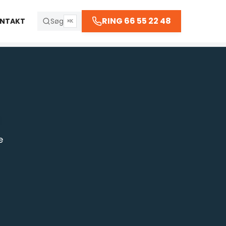
66 55 22 48
RING 66 55 22 48
NTAKT
Søg
⌘K
 kl. 23:30
R
e