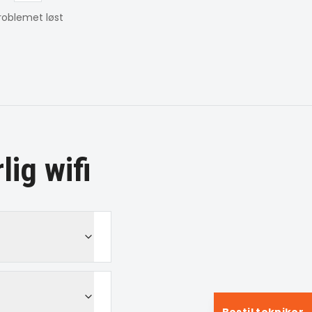
roblemet løst
lig wifi