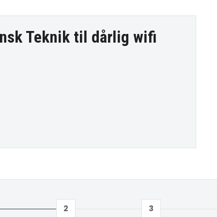
nsk Teknik til
dårlig wifi
2
3