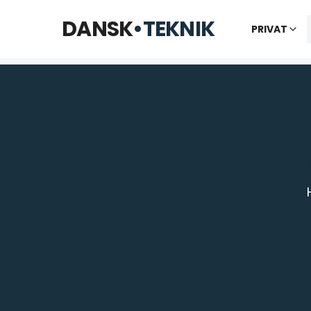
Telefon til kl. 22 · Chat til 23:30
DANSK
•
TEKNIK
PRIVAT
Vi bes