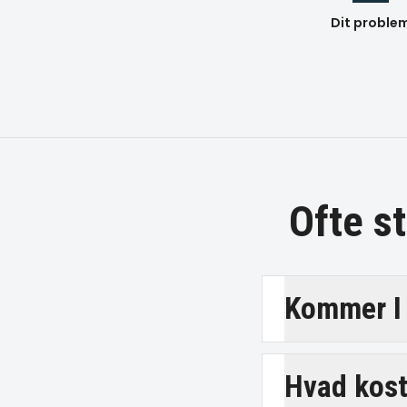
Dit proble
Ofte s
Kommer I 
Hvad koste