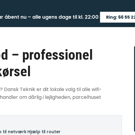
ar åbent nu – alle ugens dage til kl. 22:00
|
Ring: 66 55 2
rød – professionel
kørsel
? Dansk Teknik er dit lokale valg til alle wifi-
andler om dårlig i lejligheden, parcelhuset
 til netværk
·
Hjælp til router