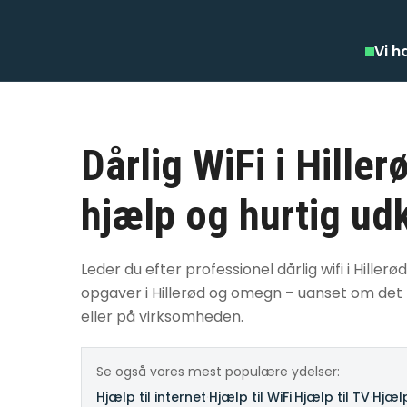
Vi h
Dårlig WiFi i Hille
hjælp og hurtig ud
Leder du efter professionel dårlig wifi i Hillerød
opgaver i Hillerød og omegn – uanset om det h
eller på virksomheden.
Se også vores mest populære ydelser:
Hjælp til internet
·
Hjælp til WiFi
·
Hjælp til TV
·
Hjælp