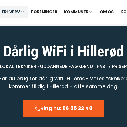
✓ Udekørende tekniker
|
✓ Ofte hjælp samme dag
ERHVERV
FORENINGER
KOMMUNER
OM OS
KO
varer opkald inden for 1-2 min.
– telefontid til kl. 22:00 · Chat til
Dårlig WiFi i Hillerød
LOKAL TEKNIKER · UDDANNEDE FAGMÆND · FASTE PRISE
Har du brug for dårlig wifi i Hillerød? Vores tekniker
kommer til dig i Hillerød – ofte samme dag.
Ring nu: 66 55 22 48