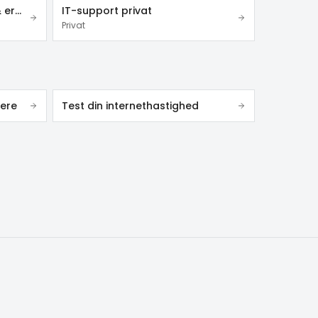
Videoovervågning – privat & erhverv
IT-support privat
Privat
ere
Test din internethastighed