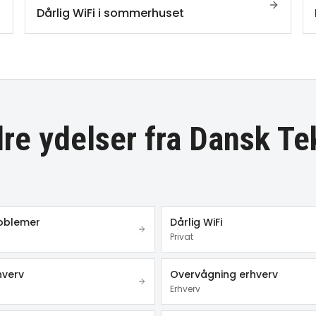
Dårlig WiFi i sommerhuset
re ydelser fra Dansk Te
roblemer
Dårlig WiFi
Privat
hverv
Overvågning erhverv
Erhverv