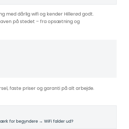
g med dårlig wifi og kender Hillerød godt.
pgaven på stedet – fra opsætning og
rsel, faste priser og garanti på alt arbejde.
rk for begyndere
·
→ WiFi falder ud?