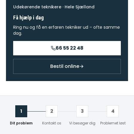
Udekørende teknikere · Hele Sjælland
Få hjælp i dag
Ring nu og få en erfaren tekniker ud – ofte samme
dag.
66 55 22 48
Bestil online
1
2
3
4
Dit problem
Kontakt os
Vi besøger dig
Problemet løst