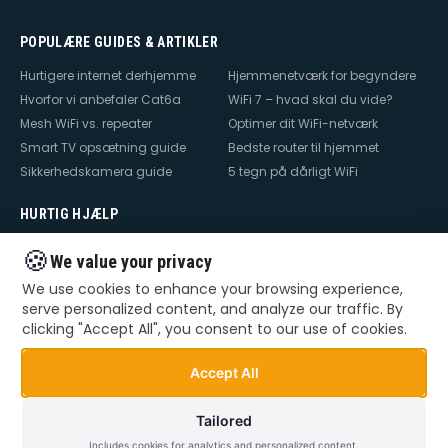
POPULÆRE GUIDES & ARTIKLER
Hurtigere internet derhjemme
Hjemmenetværk for begyndere
Hvorfor vi anbefaler Cat6a
WiFi 7 – hvad skal du vide?
Mesh WiFi vs. repeater
Optimer dit WiFi-netværk
Smart TV opsætning guide
Bedste router til hjemmet
Sikkerhedskamera guide
5 tegn på dårligt WiFi
HURTIG HJÆLP
Hjælp til internet
Hjælp til WiFi
🍪
We value your privacy
Hjælp til TV
Hjælp til netværk
We use cookies to enhance your browsing experience,
Hjælp til router
WiFi falder ud
serve personalized content, and analyze our traffic. By
TV der ikke virker
Dårlig WiFi
clicking "Accept All", you consent to our use of cookies.
Mesh WiFi opsætning
Smart Home opsætning
Videoovervågning – privat &
Accept All
erhverv
Tailored
Includes cookies for analytics and personalized content.