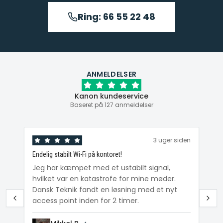
Ring: 66 55 22 48
ANMELDELSER
Kanon kundeservice
Baseret på 127 anmeldelser
den
3 uger siden
Endelig stabilt Wi-Fi på kontoret!
Ka
ig
Jeg har kæmpet med et ustabilt signal,
Da
hvilket var en katastrofe for mine møder.
Wi
e
Dansk Teknik fandt en løsning med et nyt
me
access point inden for 2 timer.