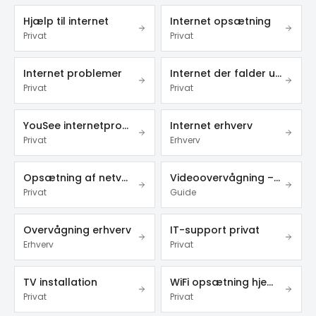
Hjælp til internet
Internet opsætning
Privat
Privat
Internet problemer
Internet der falder ud
Privat
Privat
YouSee internetproblemer
Internet erhverv
Privat
Erhverv
Opsætning af netværk
Videoovervågning – privat & erhverv
Privat
Guide
Overvågning erhverv
IT-support privat
Erhverv
Privat
TV installation
WiFi opsætning hjemme
Privat
Privat