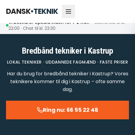
66 55 22 48
Åbent nu
DANSK
•
TEKNIK
Vi besvarer opkald inden for 1-2 min.
– telefontid til kl.
22:00 · Chat til kl. 23:30
Bredbånd tekniker i Kastrup
LOKAL TEKNIKER · UDDANNEDE FAGMÆND · FASTE PRISER
Har du brug for bredbånd tekniker i Kastrup? Vores
teknikere kommer til dig i Kastrup – ofte samme
dag.
Ring nu: 66 55 22 48