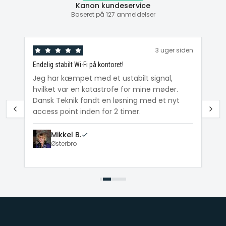
Kanon kundeservice
Baseret på 127 anmeldelser
den
3 uger siden
Endelig stabilt Wi-Fi på kontoret!
Ka
ig
Jeg har kæmpet med et ustabilt signal,
Da
hvilket var en katastrofe for mine møder.
Wi
e
Dansk Teknik fandt en løsning med et nyt
me
access point inden for 2 timer.
Mikkel B.
Østerbro