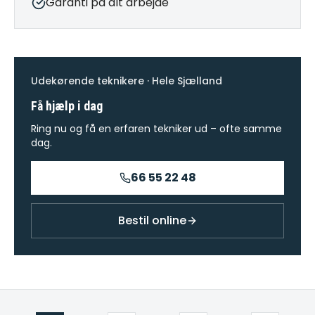
Garanti på alt arbejde
Udekørende teknikere · Hele Sjælland
Få hjælp i dag
Ring nu og få en erfaren tekniker ud – ofte samme
dag.
66 55 22 48
Bestil online