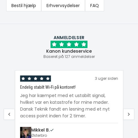
Bestil hjælp
Erhvervsydelser
FAQ
ANMELDELSER
Kanon kundeservice
Baseret på 127 anmeldelser
den
3 uger siden
Endelig stabilt Wi-Fi på kontoret!
Ka
ig
Jeg har kæmpet med et ustabilt signal,
Da
hvilket var en katastrofe for mine møder.
Wi
e
Dansk Teknik fandt en løsning med et nyt
me
access point inden for 2 timer.
Mikkel B.
Østerbro