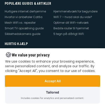
POPULÆRE GUIDES & ARTIKLER
Hurtigere internet derhjemme
Hjemmenetværk for begyndere
Hvorfor vi anbefaler Cat6a
WiFi 7 – hvad skal du vide?
Mesh WiFi vs. repeater
Optimer dit WiFi-netværk
Smart TV opsætning guide
Bedste router til hjemmet
Sikkerhedskamera guide
5 tegn på dårligt WiFi
HURTIG HJÆLP
Hjælp til internet
Hjælp til WiFi
🍪
We value your privacy
Hjælp til TV
Hjælp til netværk
We use cookies to enhance your browsing experience,
Hjælp til router
WiFi falder ud
serve personalized content, and analyze our traffic. By
TV der ikke virker
Dårlig WiFi
clicking "Accept All", you consent to our use of cookies.
Mesh WiFi opsætning
Smart Home opsætning
Videoovervågning – privat &
Accept All
erhverv
Tailored
Includes cookies for analytics and personalized content.
©
2026
Dansk Teknik. Alle rettigheder forbeholdes.