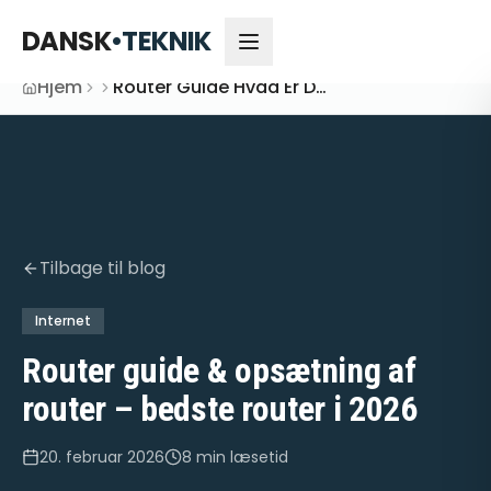
DANSK
•
TEKNIK
Hjem
Router Guide Hvad Er Den Bedste Router
Tilbage til blog
Internet
Router guide & opsætning af
router – bedste router i 2026
20. februar 2026
8 min
læsetid