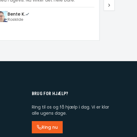
d i ugevis. Nu virker det hele bare.
forklarede al
hun selv bru
Bente K.
Roskilde
Lars M.
Helsingø
BRUG FOR HJÆLP?
Ring til os og få hjælp i dag. Vi er klar
alle ugens dage.
Ring nu