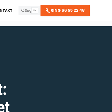
RING 66 55 22 48
NTAKT
Søg
⌘K
:
et