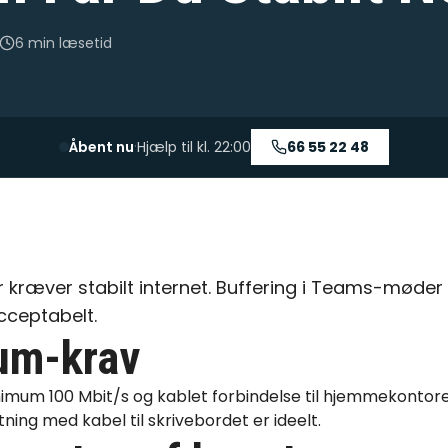
6 min
læsetid
·
Åbent nu
Hjælp til kl.
22:00
66 55 22 48
kræver stabilt internet. Buffering i Teams-møder
cceptabelt.
um-krav
nimum 100 Mbit/s og kablet forbindelse til hjemmekontore
ning
med kabel til skrivebordet er ideelt.