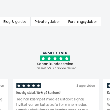
Blog & guides
Private ydelser
Foreningsydelser
ANMELDELSER
Kanon kundeservice
Baseret på 127 anmeldelser
den
3 uger siden
Endelig stabilt Wi-Fi på kontoret!
Ka
ig
Jeg har kæmpet med et ustabilt signal,
D
hvilket var en katastrofe for mine møder.
W