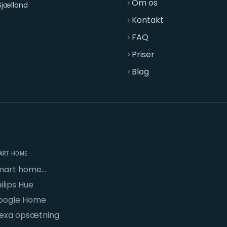
Om os
Sjælland
Kontakt
FAQ
Priser
Blog
ART HOME
mart home
psætning
ilips Hue
oogle Home
lexa opsætning