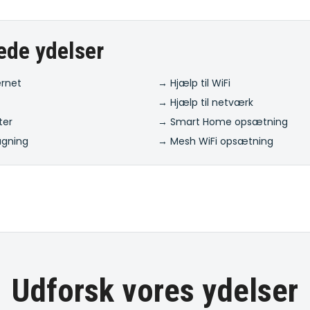
ede ydelser
ernet
→ Hjælp til WiFi
→ Hjælp til netværk
ter
→ Smart Home opsætning
ågning
→ Mesh WiFi opsætning
Udforsk vores ydelser