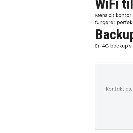
WiFi ti
Mens dit kontor 
fungerer perfekt
Backup
En
4G backup
si
Kontakt os,