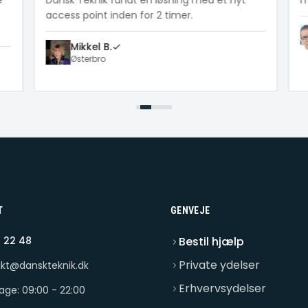
e
Dansk Teknik fandt en løsning med et nyt
me
access point inden for 2 timer.
Mikkel B.
Østerbro
T
GENVEJE
 22 48
Bestil hjælp
Private ydelser
kt@danskteknik.dk
Erhvervsydelser
dage: 09:00 - 22:00