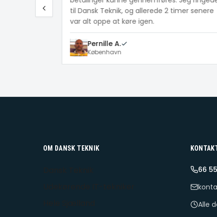
betalinger kunne gennemføres. Jeg ringed
til Dansk Teknik, og allerede 2 timer senere
var alt oppe at køre igen.
Pernille A.
København
OM DANSK TEKNIK
KONTAK
Dansk Teknik
66 55
Udekørende IT-tekniker
konta
Hele Sjælland
Alle 