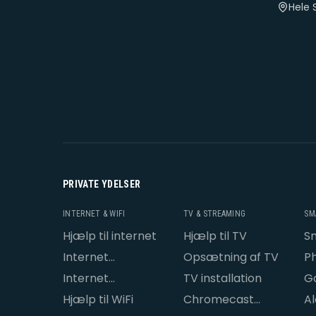
Hele 
PRIVATE YDELSER
INTERNET & WIFI
TV & STREAMING
SM
Hjælp til internet
Hjælp til TV
S
o
Internet
Opsætning af TV
Ph
opsætning
Internet
TV installation
G
problemer
Hjælp til WiFi
Chromecast
A