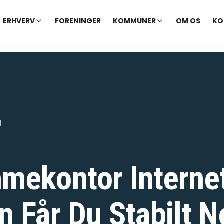
ERHVERV
FORENINGER
KOMMUNER
OM OS
KO
n FåR Du Stabilt Net
g
mekontor Internet
n Får Du Stabilt N