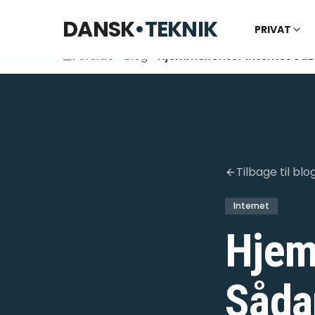
DANSK
•
TEKNIK
PRIVAT
Forside
Blog
Hjemmekontor Internet SåDa
Tilbage til blo
Internet
Hjem
Såda