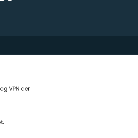
 og VPN der
t.