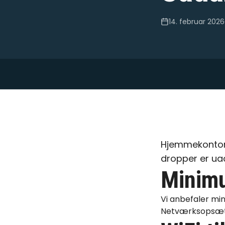
14. februar 2026
Hjemmekontor 
dropper er ua
Minim
Vi anbefaler mi
Netværksopsæt