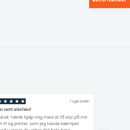
Bestil tekniker
1 uge siden
n varmt anbefales!
Fantastisk hjælp
ansk Teknik hjalp mig med at få styr på mit
Min mor på 
i-Fi og printer, som jeg havde kæmpet
tablet. Tekni