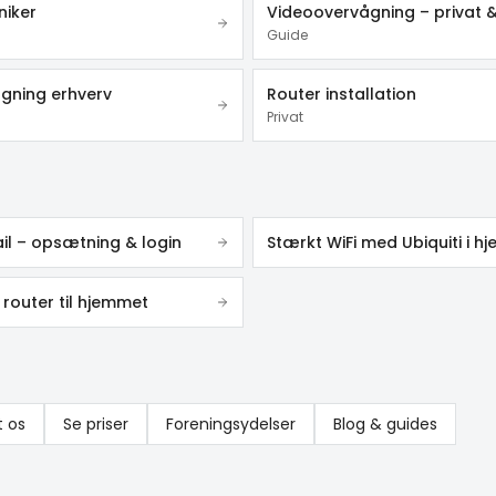
niker
Guide
gning erhverv
Router installation
Privat
l – opsætning & login
router til hjemmet
t os
Se priser
Foreningsydelser
Blog & guides