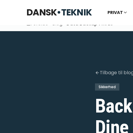
DANSK
•
TEKNIK
PRIVAT
Forside
Blog
Data Backup Privat
Tilbage til blo
Sikkerhed
Back
Dine 