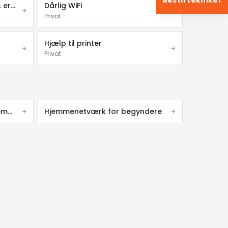
Bestil tekniker
Videoovervågning – privat & erhverv
Dårlig WiFi
Privat
Hjælp til printer
Privat
Stærkt WiFi med Ubiquiti i hjemmet
Hjemmenetværk for begyndere