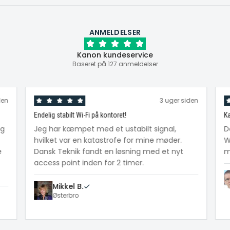
ANMELDELSER
Kanon kundeservice
Baseret på 127 anmeldelser
den
3 uger siden
Endelig stabilt Wi-Fi på kontoret!
Ka
ig
Jeg har kæmpet med et ustabilt signal,
D
hvilket var en katastrofe for mine møder.
W
e
Dansk Teknik fandt en løsning med et nyt
me
access point inden for 2 timer.
Mikkel B.
Østerbro