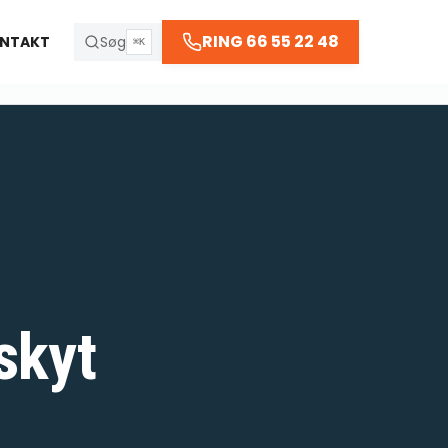
RING 66 55 22 48
NTAKT
Søg
⌘K
skyt