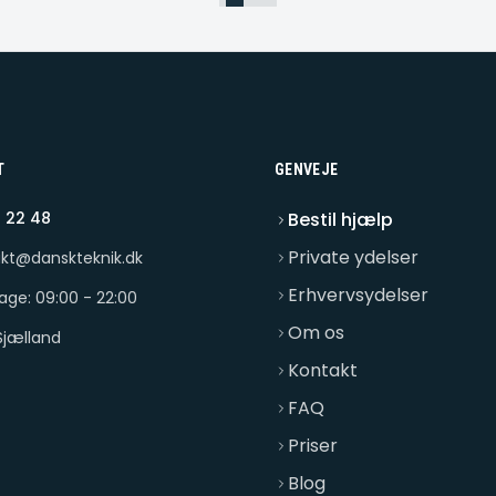
T
GENVEJE
 22 48
Bestil hjælp
Private ydelser
kt@danskteknik.dk
Erhvervsydelser
dage: 09:00 - 22:00
Om os
Sjælland
Kontakt
FAQ
Priser
Blog