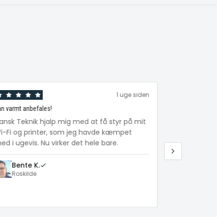
1 uge siden
n varmt anbefales!
Fantastisk hjælp
ansk Teknik hjalp mig med at få styr på mit
Min mor på 
i-Fi og printer, som jeg havde kæmpet
tablet. Tekni
d i ugevis. Nu virker det hele bare.
forklarede al
hun selv bru
Bente K.
Roskilde
Lars M.
Helsingø