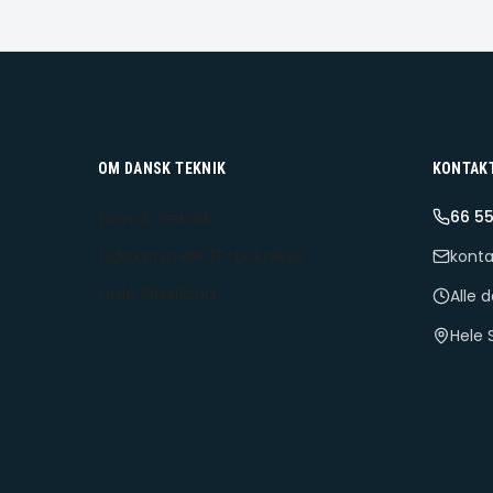
OM DANSK TEKNIK
KONTAK
Dansk Teknik
66 55
Udekørende IT-tekniker
konta
Hele Sjælland
Alle 
Hele 