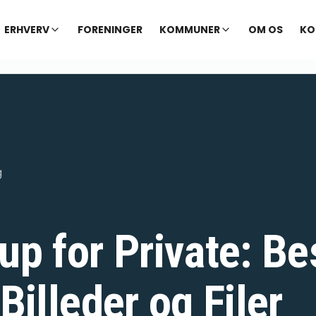
ERHVERV
FORENINGER
KOMMUNER
OM OS
KO
g
up for Private: Be
Billeder og Filer