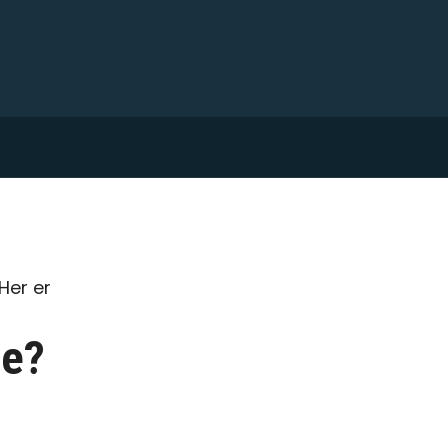
Her er
re?