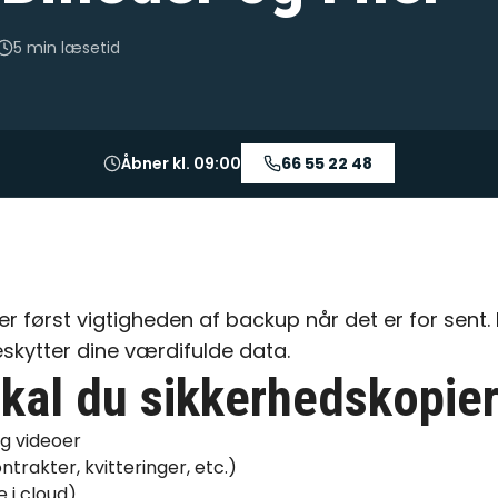
5 min
læsetid
Åbner kl. 09:00
66 55 22 48
først vigtigheden af backup når det er for sent. 
skytter dine værdifulde data.
kal du sikkerhedskopie
og videoer
rakter, kvitteringer, etc.)
e i cloud)