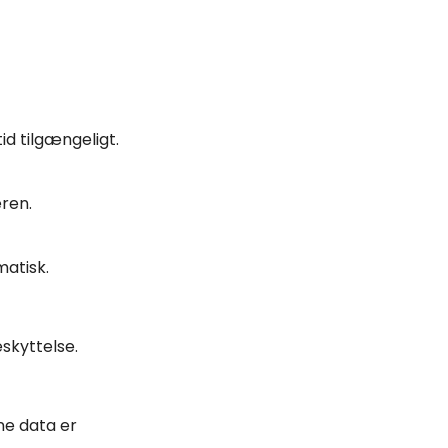
id tilgængeligt.
eren.
atisk.
eskyttelse.
ne data er