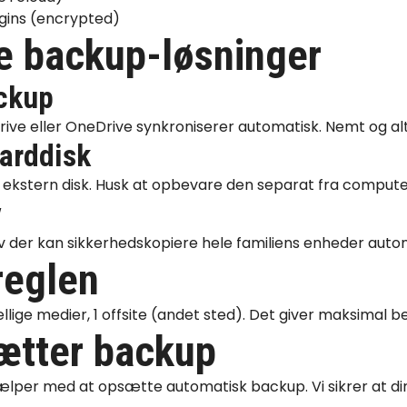
gins (encrypted)
 backup-løsninger
ckup
rive eller OneDrive synkroniserer automatisk. Nemt og alt
harddisk
 en ekstern disk. Husk at opbevare den separat fra comput
v
 der kan sikkerhedskopiere hele familiens enheder autom
reglen
ellige medier, 1 offsite (andet sted). Det giver maksimal b
ætter backup
ælper med at opsætte automatisk backup. Vi sikrer at di