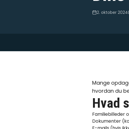
2. oktober 2024
Mange opdager 
hvordan du be
Hvad s
Familiebilleder 
Dokumenter (kont
E-mails (hvis ikk