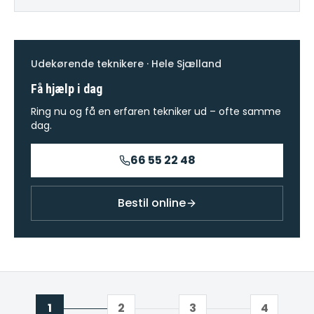
Udekørende teknikere · Hele Sjælland
Få hjælp i dag
Ring nu og få en erfaren tekniker ud – ofte samme
dag.
66 55 22 48
Bestil online
1
2
3
4