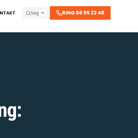
RING 66 55 22 48
NTAKT
Søg
⌘K
ng: