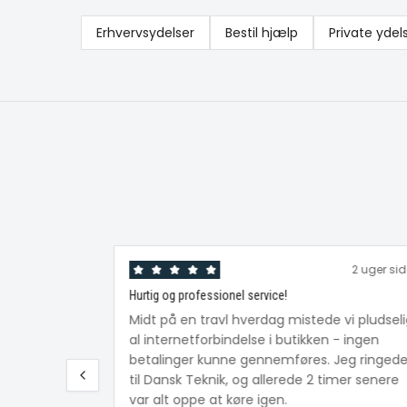
Erhvervsydelser
Bestil hjælp
Private ydel
2 uger si
Hurtig og professionel service!
Midt på en travl hverdag mistede vi pludsel
al internetforbindelse i butikken - ingen
betalinger kunne gennemføres. Jeg ringed
til Dansk Teknik, og allerede 2 timer senere
var alt oppe at køre igen.