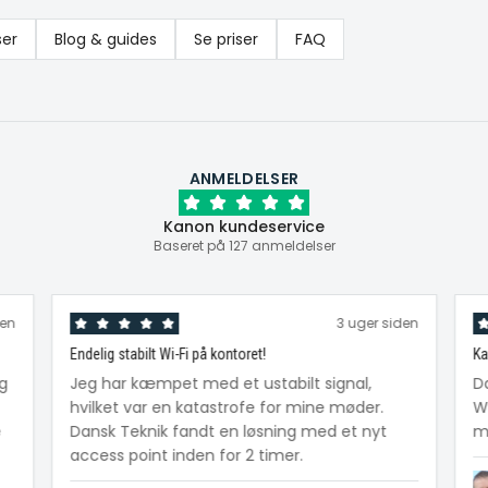
ser
Blog & guides
Se priser
FAQ
ANMELDELSER
Kanon kundeservice
Baseret på 127 anmeldelser
den
3 uger siden
Endelig stabilt Wi-Fi på kontoret!
Ka
ig
Jeg har kæmpet med et ustabilt signal,
D
hvilket var en katastrofe for mine møder.
W
e
Dansk Teknik fandt en løsning med et nyt
me
access point inden for 2 timer.