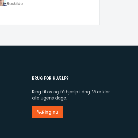
Roskilde
Lars M.
Helsingø
BRUG FOR HJÆLP?
Ring til os og få hjælp i dag. Vi er klar
alle ugens dage.
Ring nu