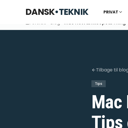
DANSK
•
TEKNIK
PRIVAT
Forside
Blog
Mac NetvæRksopsæTning 
Tilbage til blo
Tips
Mac 
Tips 