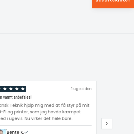
Bestil tekniker
1 uge siden
n varmt anbefales!
Fantastisk hjælp
ansk Teknik hjalp mig med at få styr på mit
Min mor på 
i-Fi og printer, som jeg havde kæmpet
tablet. Tekni
d i ugevis. Nu virker det hele bare.
forklarede al
hun selv bru
Bente K.