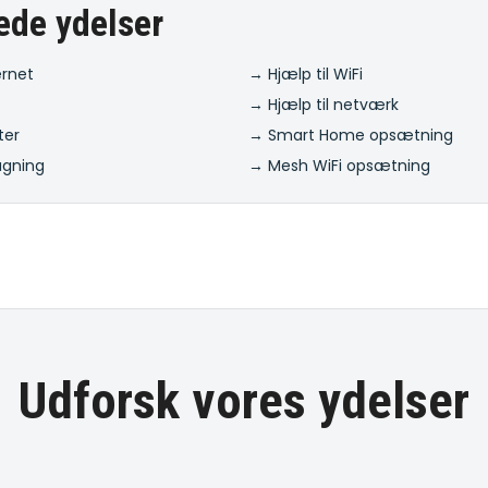
ede ydelser
ernet
→ Hjælp til WiFi
→ Hjælp til netværk
ter
→ Smart Home opsætning
ågning
→ Mesh WiFi opsætning
Udforsk vores ydelser