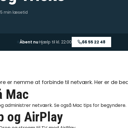
5 min
læsetid
·
Åbent nu
Hjælp til kl.
22:00
66 55 22 48
 er nemme at forbinde til netværk. Her er de beds
å Mac
 og administrer netværk. Se også
Mac tips for begyndere
.
p og AirPlay
irDrop og stream til TV med
AirPlay
.