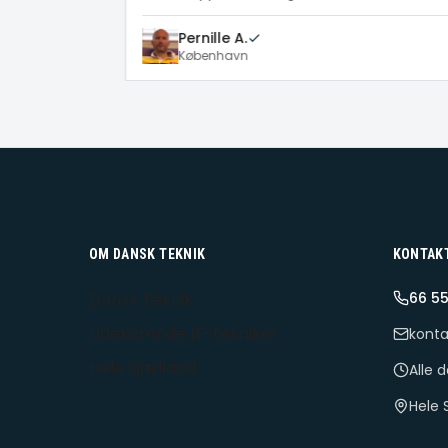
Pernille A.
København
OM DANSK TEKNIK
KONTAK
Dansk Teknik
66 55
Udekørende IT-tekniker
konta
Hele Sjælland
Alle 
Hele 