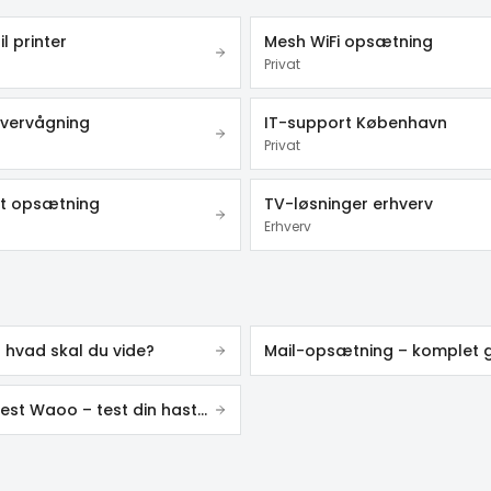
il printer
Mesh WiFi opsætning
Privat
vervågning
IT-support København
Privat
et opsætning
TV-løsninger erhverv
Erhverv
– hvad skal du vide?
Mail-opsætning – komplet 
Speedtest Waoo – test din hastighed