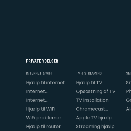
PRIVATE YDELSER
INTERNET & WIFI
TV & STREAMING
SM
Hjælp til internet
Hjælp til TV
S
o
Internet
Opsætning af TV
Ph
opsætning
Internet
TV installation
G
problemer
Hjælp til WiFi
Chromecast
A
hjælp
WiFi problemer
Apple TV hjælp
Hjælp til router
Streaming hjælp