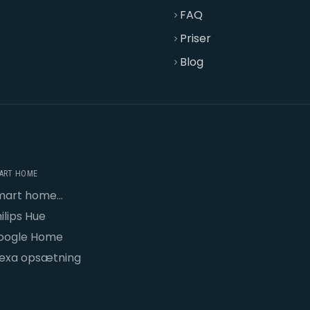
FAQ
Priser
Blog
ART HOME
mart home
psætning
ilips Hue
oogle Home
lexa opsætning