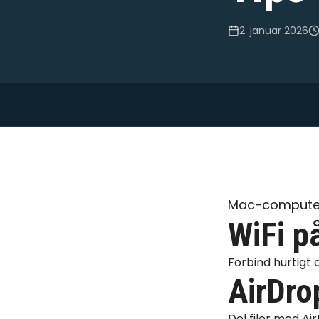
2. januar 2026
Mac-computere
WiFi p
Forbind hurtigt
AirDro
Del filer med A