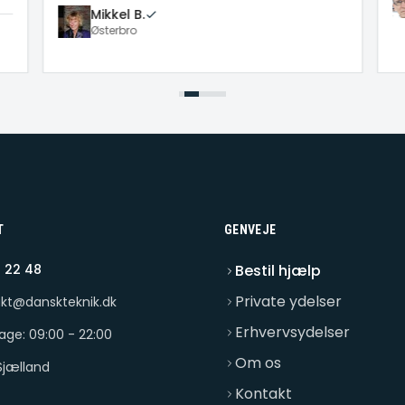
Mikkel B.
Østerbro
T
GENVEJE
 22 48
Bestil hjælp
Private ydelser
kt@danskteknik.dk
Erhvervsydelser
dage: 09:00 - 22:00
Om os
Sjælland
Kontakt