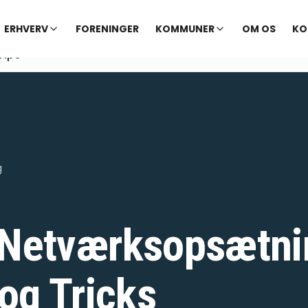
ERHVERV
FORENINGER
KOMMUNER
OM OS
KO
Tips
g
Netværksopsætni
og Tricks