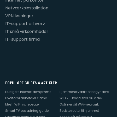
Internet på kontor
Netværksinstallation
VPN løsninger
IT-support erhverv
IT små virksomheder
IT-support firma
POPULÆRE GUIDES & ARTIKLER
Hurtigere internet derhjemme
Hjemmenetværk for begyndere
Hvorfor vi anbefaler Cat6a
WiFi 7 – hvad skal du vide?
Mesh WiFi vs. repeater
Optimer dit WiFi-netværk
Smart TV opsætning guide
Bedste router til hjemmet
Sikkerhedskamera guide
5 tegn på dårligt WiFi