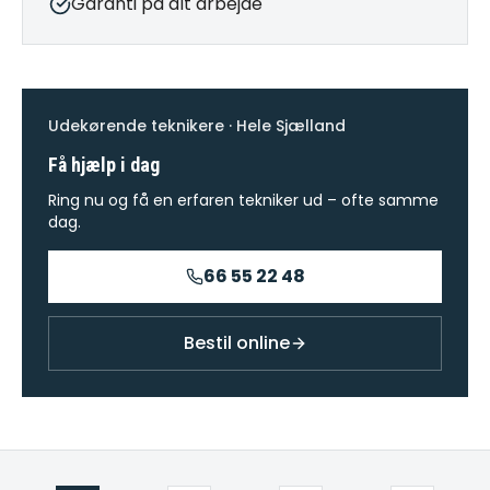
Garanti på alt arbejde
Udekørende teknikere · Hele Sjælland
Få hjælp i dag
Ring nu og få en erfaren tekniker ud – ofte samme
dag.
66 55 22 48
Bestil online