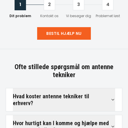
1
2
3
4
Dit problem
Kontakt os
Vi besøger dig
Problemet løst
BESTIL HJÆLP NU
Ofte stillede spørgsmål om
antenne
tekniker
Hvad koster antenne tekniker til
erhverv?
Hvor hurtigt kan I komme og hjælpe med