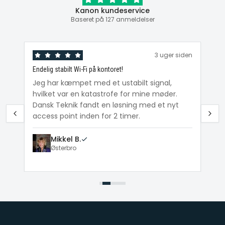
Kanon kundeservice
Baseret på 127 anmeldelser
den
3 uger siden
Endelig stabilt Wi-Fi på kontoret!
Ka
ig
Jeg har kæmpet med et ustabilt signal,
Da
hvilket var en katastrofe for mine møder.
Wi
e
Dansk Teknik fandt en løsning med et nyt
me
access point inden for 2 timer.
Mikkel B.
Østerbro