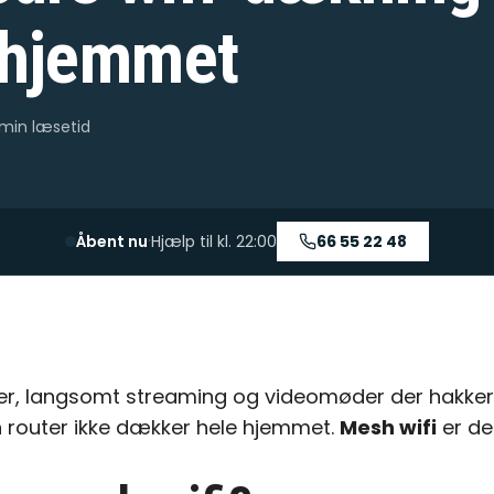
 hjemmet
 min
læsetid
·
Åbent nu
Hjælp til kl.
22:00
66 55 22 48
er, langsomt streaming og videomøder der hakker 
n router ikke dækker hele hjemmet.
Mesh wifi
er d