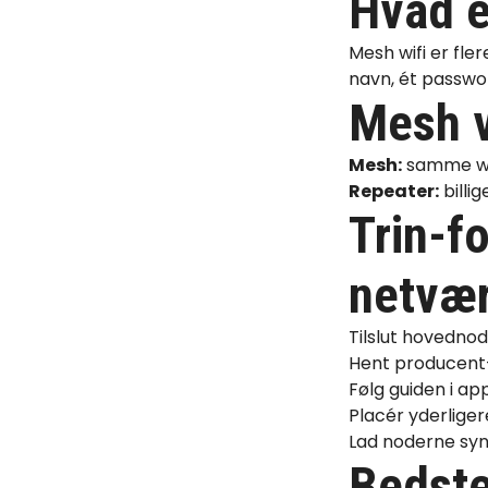
Hvad e
Mesh wifi er fle
navn, ét passwo
Mesh v
Mesh:
samme wif
Repeater:
billi
Trin-fo
netvæ
Tilslut hovednode
Hent producent-
Følg guiden i a
Placér yderlige
Lad noderne syn
Bedst