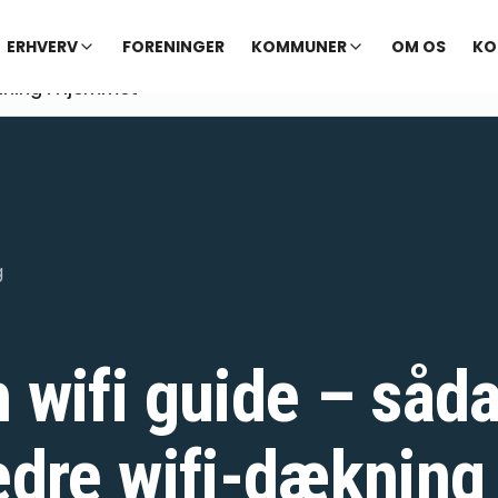
ERHVERV
FORENINGER
KOMMUNER
OM OS
KO
ining I Hjemmet
g
 wifi guide – såda
edre wifi-dækning 