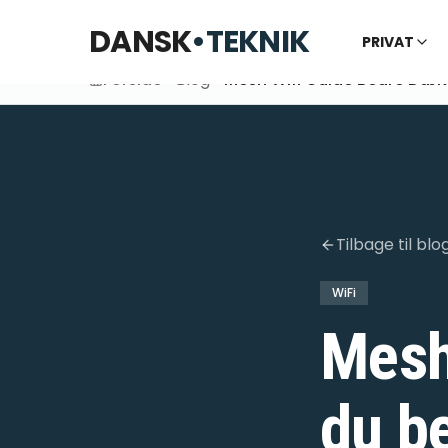
DANSK
•
TEKNIK
PRIVAT
Forside
Blog
Mesh Wifi Guide Bedre DæK
Tilbage til blo
WiFi
Mesh
du b