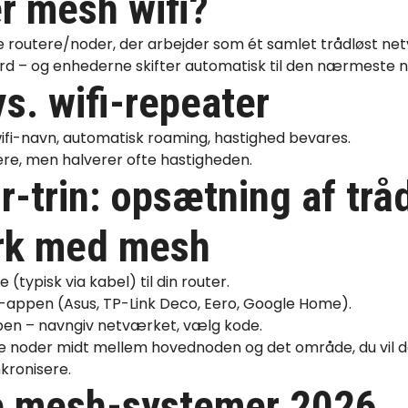
r mesh wifi?
re routere/noder, der arbejder som ét samlet trådløst net
rd – og enhederne skifter automatisk til den nærmeste 
s. wifi-repeater
i-navn, automatisk roaming, hastighed bevares.
gere, men halverer ofte hastigheden.
r-trin: opsætning af trå
rk med mesh
 (typisk via kabel) til din router.
appen (Asus, TP-Link Deco, Eero, Google Home).
ppen – navngiv netværket, vælg kode.
re noder midt mellem hovednoden og det område, du vil 
kronisere.
e mesh-systemer 2026