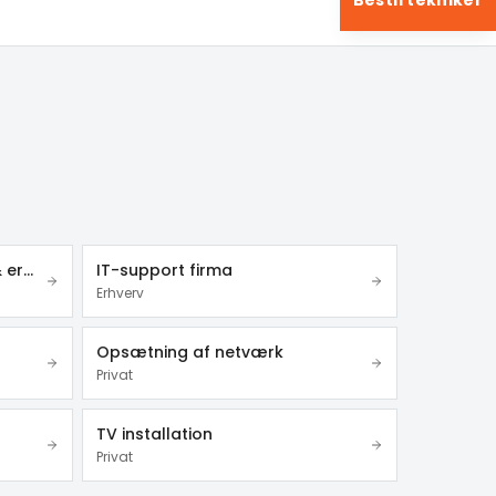
Bestil tekniker
Videoovervågning – privat & erhverv
IT-support firma
Erhverv
Opsætning af netværk
Privat
TV installation
Privat