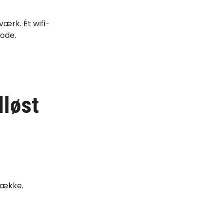
værk. Ét wifi-
node.
dløst
dække.