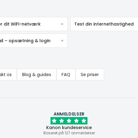
r dit WiFi-netværk
Test din internethastighed
l – opsætning & login
akt os
Blog & guides
FAQ
Se priser
ANMELDELSER
Kanon kundeservice
Baseret på 127 anmeldelser