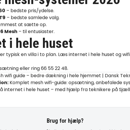
60
– bedste pris/ydelse.
XT9
– bedste samlede valg.
mmest at sætte op.
 U6 Mesh
– til entusiaster.
t i hele huset
 typisk en villa i to plan. Læs
internet i hele huset
og
wif
psætning
eller ring
66 55 22 48
.
 wifi guide – bedre dækning i hele hjemmet | Dansk Tek
ion:
Komplet mesh wifi-guide: opsætning, anbefalede sy
Få internet i hele huset – med hjælp fra teknikere på Sjæl
Brug for hjælp?