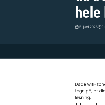
hele
15. juni 2026
9
Døde wifi-zon
tegn på, at di
løsning.