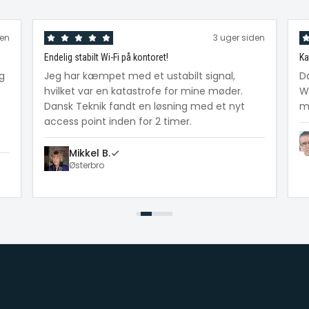
den
3 uger siden
Endelig stabilt Wi-Fi på kontoret!
Ka
ig
Jeg har kæmpet med et ustabilt signal,
D
hvilket var en katastrofe for mine møder.
W
e
Dansk Teknik fandt en løsning med et nyt
me
access point inden for 2 timer.
Mikkel B.
Østerbro