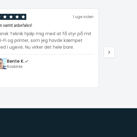
1 uge siden
n varmt anbefales!
Fantastisk hjælp
ansk Teknik hjalp mig med at få styr på mit
Min mor på 
i-Fi og printer, som jeg havde kæmpet
tablet. Tekni
d i ugevis. Nu virker det hele bare.
forklarede al
hun selv bru
Bente K.
Roskilde
Lars M.
Helsingø