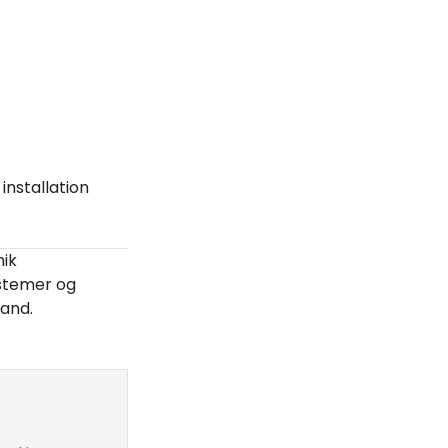
i installation
nik
stemer og
land.