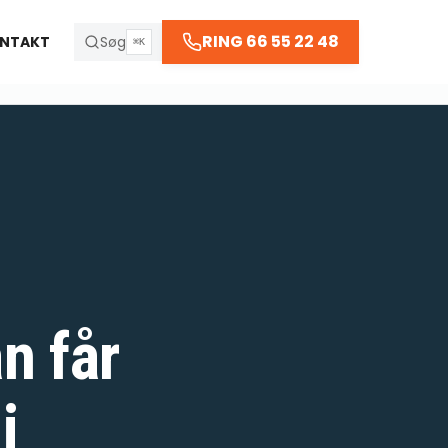
RING 66 55 22 48
NTAKT
Søg
⌘K
n får
i