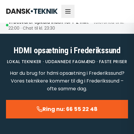
66 55 22 48
Åbent nu
DANSK
•
TEKNIK
Vi besvarer opkald inden for 1-2 min.
– telefontid til kl.
22:00 · Chat til kl. 23:30
HDMI opsætning i Frederikssund
LOKAL TEKNIKER · UDDANNEDE FAGMÆND · FASTE PRISER
Har du brug for hdmi opsætning i Frederikssund?
Vores teknikere kommer til dig i Frederikssund –
ofte samme dag.
Ring nu: 66 55 22 48