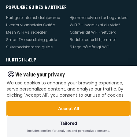
POPULÆRE GUIDES & ARTIKLER
Hurtigere internet derhjemme
Hjemmenetværk for begyndere
Hvorfor vi anbefaler Cat6a
WiFi 7 – hvad skal du vide?
Mesh WiFi vs. repeater
Optimer dit WiFi-netværk
Smart TV opsætning guide
Bedste router til hjemmet
Sikkerhedskamera guide
5 tegn på dårligt WiFi
HURTIG HJÆLP
Hjælp til internet
Hjælp til WiFi
🍪
We value your privacy
Hjælp til TV
Hjælp til netværk
We use cookies to enhance your browsing experience,
Hjælp til router
WiFi falder ud
serve personalized content, and analyze our traffic. By
TV der ikke virker
Dårlig WiFi
clicking "Accept All", you consent to our use of cookies.
Mesh WiFi opsætning
Smart Home opsætning
Videoovervågning – privat &
Accept All
erhverv
Tailored
Includes cookies for analytics and personalized content.
©
2026
Dansk Teknik. Alle rettigheder forbeholdes.