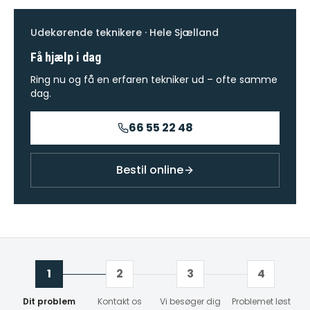
Udekørende teknikere · Hele Sjælland
Få hjælp i dag
Ring nu og få en erfaren tekniker ud – ofte samme
dag.
66 55 22 48
Bestil online
1
2
3
4
Dit problem
Kontakt os
Vi besøger dig
Problemet løst