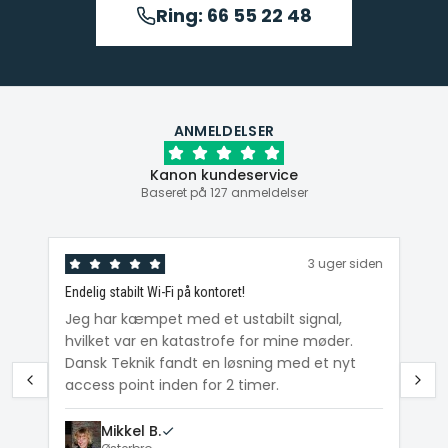
Ring: 66 55 22 48
ANMELDELSER
Kanon kundeservice
Baseret på 127 anmeldelser
den
3 uger siden
Endelig stabilt Wi-Fi på kontoret!
Ka
ig
Jeg har kæmpet med et ustabilt signal,
Da
hvilket var en katastrofe for mine møder.
Wi
e
Dansk Teknik fandt en løsning med et nyt
me
access point inden for 2 timer.
Mikkel B.