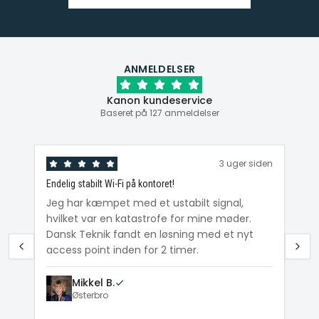
ANMELDELSER
Kanon kundeservice
Baseret på 127 anmeldelser
den
3 uger siden
Endelig stabilt Wi-Fi på kontoret!
Ka
ig
Jeg har kæmpet med et ustabilt signal,
Da
hvilket var en katastrofe for mine møder.
Wi
e
Dansk Teknik fandt en løsning med et nyt
me
access point inden for 2 timer.
Mikkel B.
Østerbro