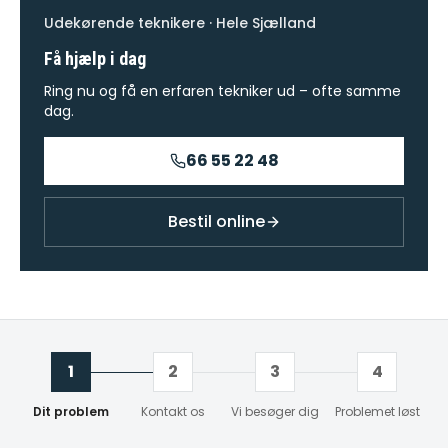
Udekørende teknikere · Hele Sjælland
Få hjælp i dag
Ring nu og få en erfaren tekniker ud – ofte samme
dag.
66 55 22 48
Bestil online
1
2
3
4
Dit problem
Kontakt os
Vi besøger dig
Problemet løst