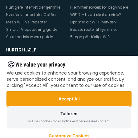
Hurtigere internet derhjemme
Hjemmenetværk for begyndere
Hvorfor vi anbefaler Cat6a
WiFi 7 – hvad skal du vide?
Mesh WiFi vs. repeater
Optimer dit WiFi-netværk
Smart TV opsætning guide
Bedste router til hjemmet
Sikkerhedskamera guide
5 tegn på dårligt WiFi
HURTIG HJÆLP
Hjælp til internet
Hjælp til WiFi
🍪
We value your privacy
Hjælp til TV
Hjælp til netværk
We use cookies to enhance your browsing experience,
Hjælp til router
WiFi falder ud
serve personalized content, and analyze our traffic. By
TV der ikke virker
Dårlig WiFi
clicking "Accept All", you consent to our use of cookies.
Mesh WiFi opsætning
Smart Home opsætning
Videoovervågning – privat &
Accept All
erhverv
Tailored
Includes cookies for analytics and personalized content.
©
2026
Dansk Teknik. Alle rettigheder forbeholdes.
Privatlivspolitik
Handelsbetingelser
Sitemap
Customize Cookies