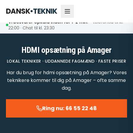
66 55 22 48
Åbent nu
DANSK
•
TEKNIK
Vi besvarer opkald inden for 1-2 min.
– telefontid til kl.
22:00 · Chat til kl. 23:30
HDMI opsætning på Amager
LOKAL TEKNIKER · UDDANNEDE FAGMÆND · FASTE PRISER
Har du brug for hdmi opsætning på Amager? Vores
teknikere kommer til dig på Amager – ofte samme
dag.
Ring nu: 66 55 22 48