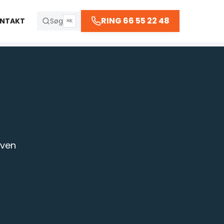
66 55 22 48
RING 66 55 22 48
NTAKT
Søg
⌘K
 kl. 23:30
R
aven