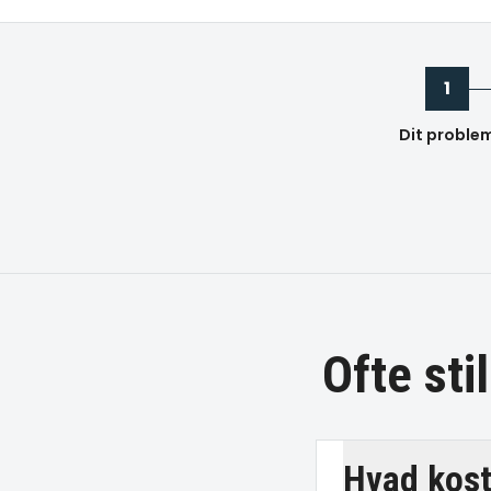
1
Dit proble
Ofte st
Hvad kost