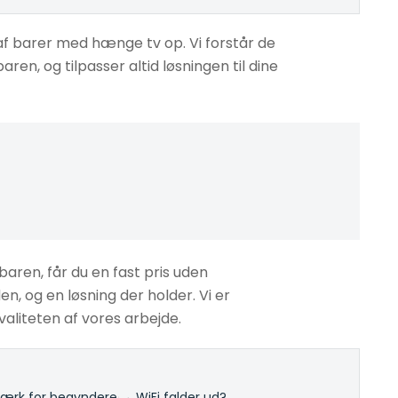
 af barer med hænge tv op. Vi forstår de
ren, og tilpasser altid løsningen til dine
aren, får du en fast pris uden
en, og en løsning der holder. Vi er
aliteten af vores arbejde.
rk for begyndere
·
→ WiFi falder ud?