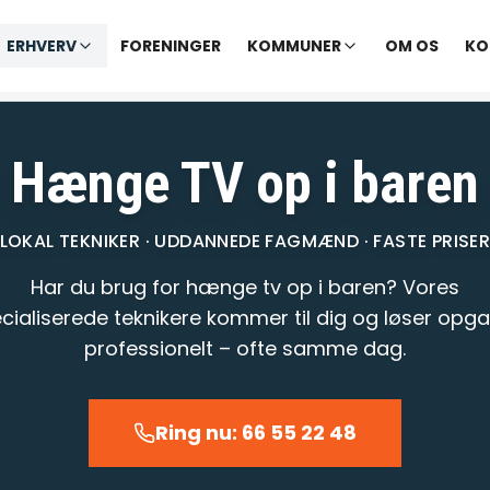
✓ Udekørende tekniker
|
✓ Ofte hjælp samme dag
ERHVERV
FORENINGER
KOMMUNER
OM OS
KO
varer opkald inden for 1-2 min.
– telefontid til kl. 22:00 · Chat til
Hænge TV op i baren
LOKAL TEKNIKER · UDDANNEDE FAGMÆND · FASTE PRISE
Har du brug for hænge tv op i baren? Vores
cialiserede teknikere kommer til dig og løser opg
professionelt – ofte samme dag.
Ring nu: 66 55 22 48