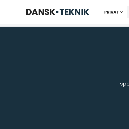
Telefon til kl. 22 · Chat til 23:30
DANSK
•
TEKNIK
PRIVAT
Vi bes
spe