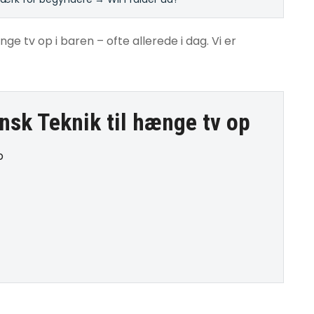
ge tv op i baren – ofte allerede i dag. Vi er
nsk Teknik til
hænge tv op
p