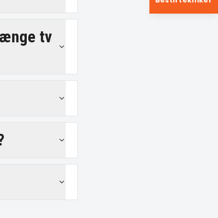
Bestil tekniker
hænge tv
?