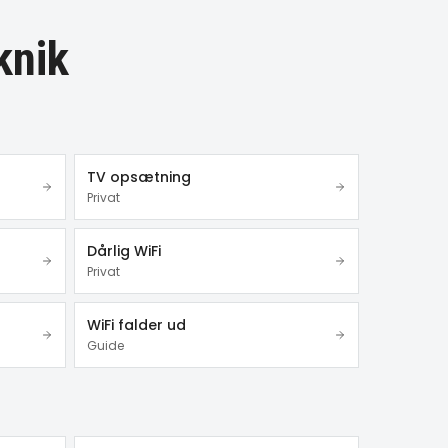
knik
TV opsætning
Privat
Dårlig WiFi
Privat
WiFi falder ud
Guide