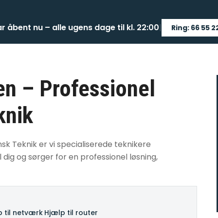
ar åbent nu – alle ugens dage til kl. 22:00
|
Ring: 66 55 2
n – Professionel
knik
k Teknik er vi specialiserede teknikere
 dig og sørger for en professionel løsning,
 til netværk
·
Hjælp til router