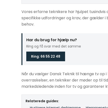
Vores erfarne teknikere har hjulpet tusindvis
specifikke udfordringer og krav, der gælder i ba
behov.
Har du brug for hjælp nu?
Ring og få svar med det samme
Ring: 66 55 22 48
Når du vælger Dansk Teknik til hænge tv op i b
overraskelser, en tekniker der møder op til tid
markedsledende inden for tv og garanterer kv
Relaterede guides:
→ Hurtigere internet derhjemme
·
→ Hjemmenetvæ