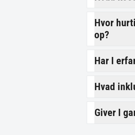
Hvor hurt
op?
Har I erf
Hvad inkl
Giver I g