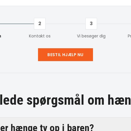
2
3
m
Kontakt os
Vi besøger dig
P
BESTIL HJÆLP NU
illede spørgsmål om
hæn
er hænge tv op i baren?