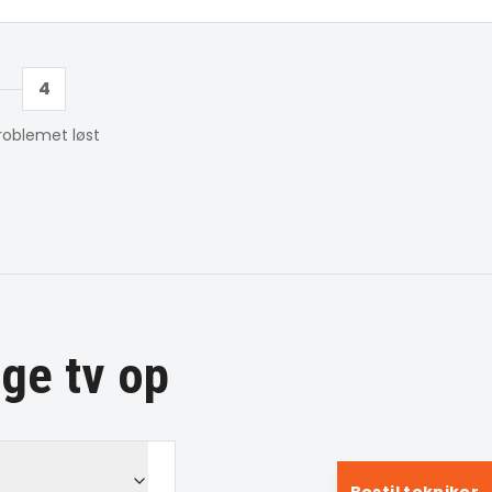
4
roblemet løst
ge tv op