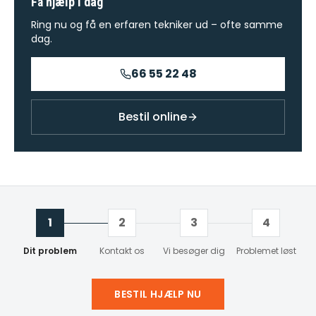
Få hjælp i dag
Ring nu og få en erfaren tekniker ud – ofte samme
dag.
66 55 22 48
Bestil online
1
2
3
4
Dit problem
Kontakt os
Vi besøger dig
Problemet løst
BESTIL HJÆLP NU