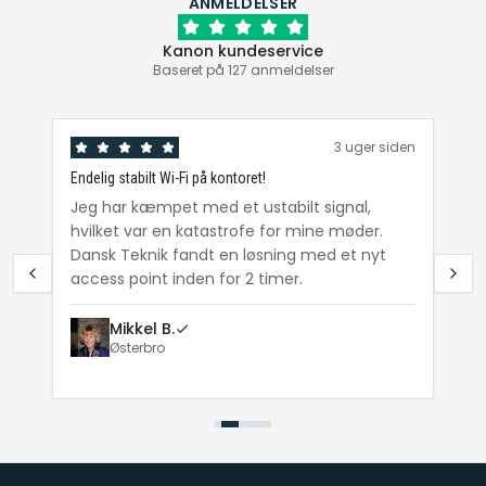
ANMELDELSER
Kanon kundeservice
Baseret på 127 anmeldelser
den
3 uger siden
Endelig stabilt Wi-Fi på kontoret!
Ka
ig
Jeg har kæmpet med et ustabilt signal,
Da
hvilket var en katastrofe for mine møder.
Wi
e
Dansk Teknik fandt en løsning med et nyt
me
access point inden for 2 timer.
Mikkel B.
Østerbro