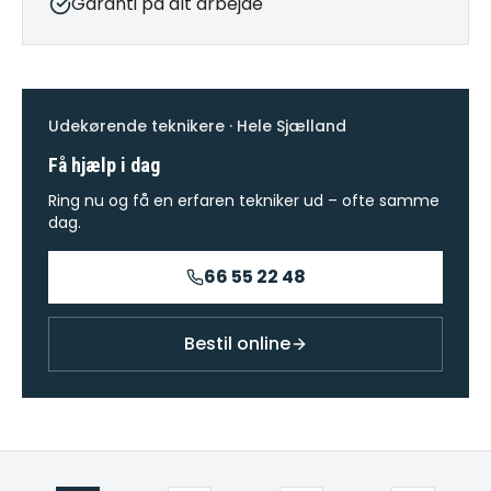
Garanti på alt arbejde
Udekørende teknikere · Hele Sjælland
Få hjælp i dag
Ring nu og få en erfaren tekniker ud – ofte samme
dag.
66 55 22 48
Bestil online