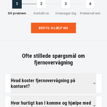
1
2
3
4
Dit problem
Kontakt os
Vi besøger dig
Problemet løst
BESTIL HJÆLP NU
Ofte stillede spørgsmål om
fjernovervågning
Hvad koster fjernovervågning på
kontoret?
Hvor hurtigt kan I komme og hjælpe med