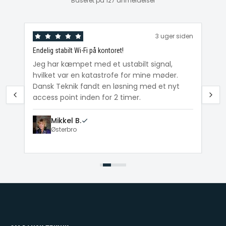
Baseret på 127 anmeldelser
den
3 uger siden
Endelig stabilt Wi-Fi på kontoret!
Ka
ig
Jeg har kæmpet med et ustabilt signal,
Da
hvilket var en katastrofe for mine møder.
Wi
e
Dansk Teknik fandt en løsning med et nyt
me
access point inden for 2 timer.
Mikkel B.
Østerbro