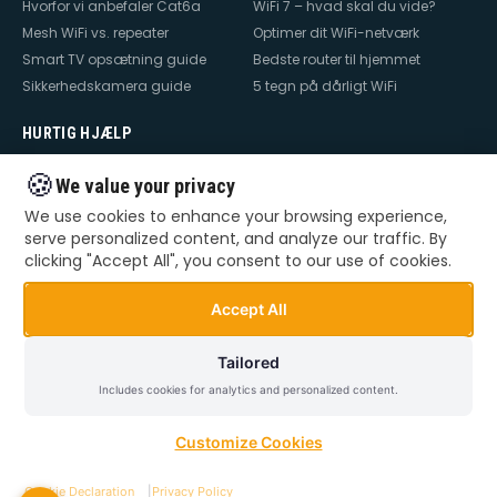
Hvorfor vi anbefaler Cat6a
WiFi 7 – hvad skal du vide?
Mesh WiFi vs. repeater
Optimer dit WiFi-netværk
Smart TV opsætning guide
Bedste router til hjemmet
Sikkerhedskamera guide
5 tegn på dårligt WiFi
HURTIG HJÆLP
Hjælp til internet
Hjælp til WiFi
🍪
We value your privacy
Hjælp til TV
Hjælp til netværk
We use cookies to enhance your browsing experience,
Hjælp til router
WiFi falder ud
serve personalized content, and analyze our traffic. By
TV der ikke virker
Dårlig WiFi
clicking "Accept All", you consent to our use of cookies.
Mesh WiFi opsætning
Smart Home opsætning
Videoovervågning – privat &
Accept All
erhverv
Tailored
Includes cookies for analytics and personalized content.
©
2026
Dansk Teknik. Alle rettigheder forbeholdes.
Privatlivspolitik
Handelsbetingelser
Sitemap
Customize Cookies
Cookie Declaration
|
Privacy Policy