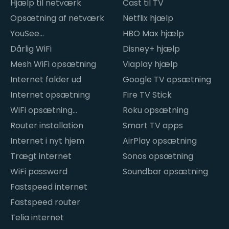
Hjælp til netværk
Cast til TV
Opsætning af netværk
Netflix hjælp
YouSee
HBO Max hjælp
internetproblemer
Dårlig WiFi
Disney+ hjælp
Mesh WiFi opsætning
Viaplay hjælp
Internet falder ud
Google TV opsætning
Internet opsætning
Fire TV Stick
WiFi opsætning
Roku opsætning
hjemme
Router installation
Smart TV apps
Internet i nyt hjem
AirPlay opsætning
Trægt internet
Sonos opsætning
WiFi password
Soundbar opsætning
Fastspeed internet
Fastspeed router
Telia internet