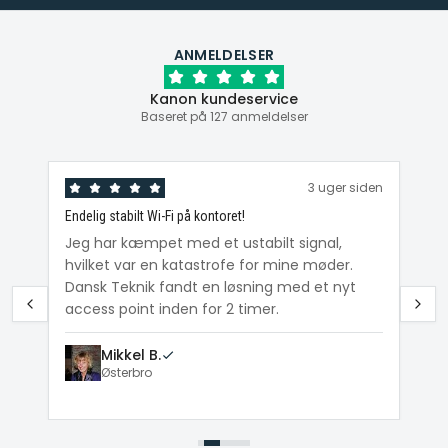
ANMELDELSER
Kanon kundeservice
Baseret på 127 anmeldelser
den
3 uger siden
Endelig stabilt Wi-Fi på kontoret!
Ka
ig
Jeg har kæmpet med et ustabilt signal,
Da
hvilket var en katastrofe for mine møder.
Wi
e
Dansk Teknik fandt en løsning med et nyt
me
access point inden for 2 timer.
Mikkel B.
Østerbro