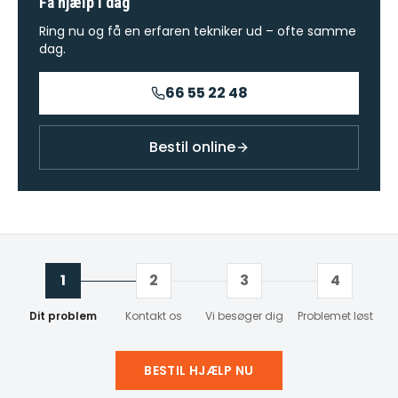
Få hjælp i dag
Ring nu og få en erfaren tekniker ud – ofte samme
dag.
66 55 22 48
Bestil online
1
2
3
4
Dit problem
Kontakt os
Vi besøger dig
Problemet løst
BESTIL HJÆLP NU