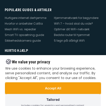
POPULÆRE GUIDES & ARTIKLER
Hurtigere internet derhjemme
Hjemmenetværk for begyndere
Hvorfor vi anbefaler Cat6a
WiFi 7 – hvad skal du vide?
Mesh WiFi vs. repeater
Optimer dit WiFi-netværk
Smart TV opsætning guide
Bedste router til hjemmet
Sikkerhedskamera guide
5 tegn på dårligt WiFi
HURTIG HJÆLP
Hjælp til internet
Hjælp til WiFi
🍪
We value your privacy
Hjælp til TV
Hjælp til netværk
We use cookies to enhance your browsing experience,
Hjælp til router
WiFi falder ud
serve personalized content, and analyze our traffic. By
TV der ikke virker
Dårlig WiFi
clicking "Accept All", you consent to our use of cookies.
Mesh WiFi opsætning
Smart Home opsætning
Videoovervågning – privat &
Accept All
erhverv
Tailored
Includes cookies for analytics and personalized content.