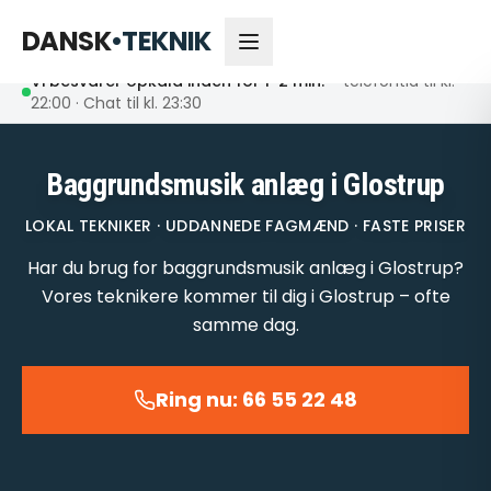
66 55 22 48
Åbent nu
DANSK
•
TEKNIK
Vi besvarer opkald inden for 1-2 min.
– telefontid til kl.
22:00 · Chat til kl. 23:30
Baggrundsmusik anlæg i Glostrup
LOKAL TEKNIKER · UDDANNEDE FAGMÆND · FASTE PRISER
Har du brug for baggrundsmusik anlæg i Glostrup?
Vores teknikere kommer til dig i Glostrup – ofte
samme dag.
Ring nu: 66 55 22 48