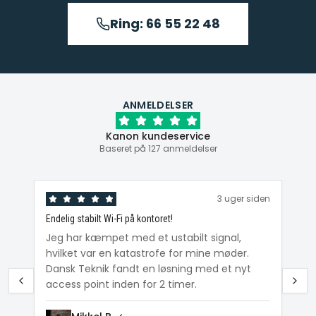
Ring: 66 55 22 48
ANMELDELSER
Kanon kundeservice
Baseret på 127 anmeldelser
den
3 uger siden
Endelig stabilt Wi-Fi på kontoret!
Ka
ig
Jeg har kæmpet med et ustabilt signal,
Da
hvilket var en katastrofe for mine møder.
Wi
e
Dansk Teknik fandt en løsning med et nyt
me
access point inden for 2 timer.