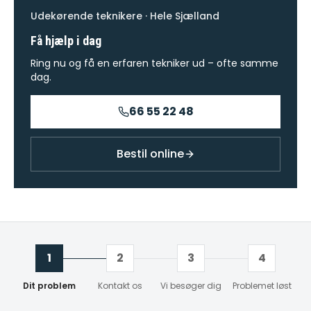
Udekørende teknikere · Hele Sjælland
Få hjælp i dag
Ring nu og få en erfaren tekniker ud – ofte samme
dag.
66 55 22 48
Bestil online
1
2
3
4
Dit problem
Kontakt os
Vi besøger dig
Problemet løst