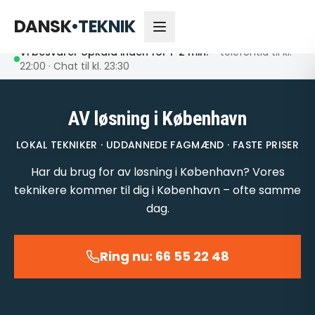
66 55 22 48
Åbent nu
DANSK
•
TEKNIK
Vi besvarer opkald inden for 1-2 min.
– telefontid til kl.
22:00 · Chat til kl. 23:30
AV løsning i København
LOKAL TEKNIKER · UDDANNEDE FAGMÆND · FASTE PRISER
Har du brug for av løsning i København? Vores
teknikere kommer til dig i København – ofte samme
dag.
Ring nu: 66 55 22 48