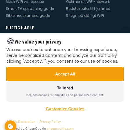
Mesh WiFi vs. repeater
Optimer dit WiFi-netværk
Smart TV opsætning guide
Bedste router til hjemmet
Sikkerhedskamera guide
5 tegn på dårligt WiFi
HURTIG HJÆLP
Hjælp til internet
Hjælp til WiFi
🍪
We value your privacy
Hjælp til TV
Hjælp til netværk
We use cookies to enhance your browsing experience,
Hjælp til router
WiFi falder ud
serve personalized content, and analyze our traffic. By
TV der ikke virker
Dårlig WiFi
clicking "Accept All", you consent to our use of cookies.
Mesh WiFi opsætning
Smart Home opsætning
Videoovervågning – privat &
Accept All
erhverv
Tailored
Includes cookies for analytics and personalized content.
©
2026
Dansk Teknik. Alle rettigheder forbeholdes.
Privatlivspolitik
Handelsbetingelser
Sitemap
Customize Cookies
Cookie Declaration
|
Privacy Policy
Powered by CheapCookie
cheapcookie.com