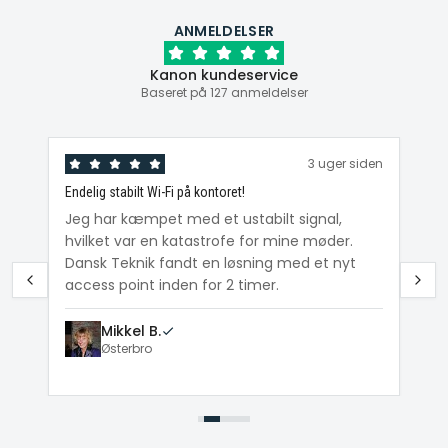
ANMELDELSER
Kanon kundeservice
Baseret på 127 anmeldelser
den
3 uger siden
Endelig stabilt Wi-Fi på kontoret!
Ka
ig
Jeg har kæmpet med et ustabilt signal,
Da
hvilket var en katastrofe for mine møder.
Wi
e
Dansk Teknik fandt en løsning med et nyt
me
access point inden for 2 timer.
Mikkel B.
Østerbro