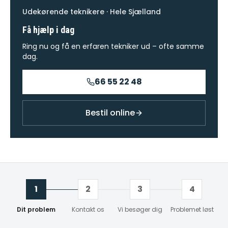
Udekørende teknikere · Hele Sjælland
Få hjælp i dag
Ring nu og få en erfaren tekniker ud – ofte samme
dag.
66 55 22 48
Bestil online
1
2
3
4
Dit problem
Kontakt os
Vi besøger dig
Problemet løst