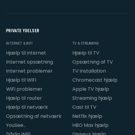
PRIVATE YDELSER
INTERNET & WIFI
TV & STREAMING
Hjælp til internet
Hjælp til TV
Internet opsætning
Opsætning af TV
Internet problemer
TV installation
Hjælp til WiFi
Chromecast hjælp
WiFi problemer
Apple TV hjælp
Hjælp til router
Streaming hjælp
Hjælp til netværk
Cast til TV
Opsætning af netværk
Netflix hjælp
YouSee
HBO Max hjælp
internetproblemer
Dårlig WiFi
Disney+ hjælp