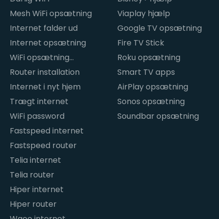
Mesh WiFi opsætning
Viaplay hjælp
Internet falder ud
Google TV opsætning
Internet opsætning
Fire TV Stick
WiFi opsætning
Roku opsætning
hjemme
Router installation
Smart TV apps
Internet i nyt hjem
AirPlay opsætning
Trægt internet
Sonos opsætning
WiFi password
Soundbar opsætning
Fastspeed internet
Fastspeed router
Telia internet
Telia router
Hiper internet
Hiper router
Waoo internet