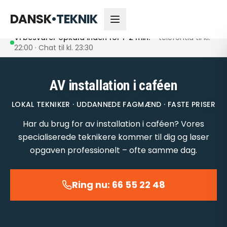
66 55 22 48
Åbent nu
DANSK
•
TEKNIK
Vi besvarer opkald inden for 1-2 min.
– telefontid til kl.
22:00 · Chat til kl. 23:30
AV installation i caféen
LOKAL TEKNIKER · UDDANNEDE FAGMÆND · FASTE PRISER
Har du brug for av installation i caféen? Vores
specialiserede teknikere kommer til dig og løser
opgaven professionelt – ofte samme dag.
Ring nu: 66 55 22 48