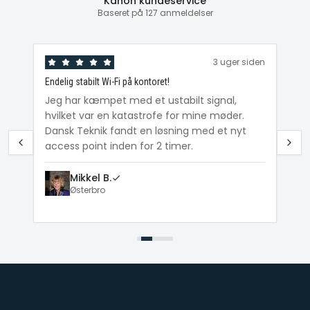
Kanon kundeservice
Baseret på 127 anmeldelser
den
3 uger siden
Endelig stabilt Wi-Fi på kontoret!
Ka
ig
Jeg har kæmpet med et ustabilt signal,
Da
hvilket var en katastrofe for mine møder.
Wi
e
Dansk Teknik fandt en løsning med et nyt
me
access point inden for 2 timer.
Mikkel B.
Østerbro