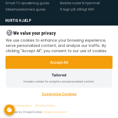
Smart TV opsætning guide
Bedste router til hjemmet
Sikkerhedskamera guide
5 tegn på dårligt WiFi
HURTIG HJÆLP
Hjælp til internet
Hjælp til WiFi
🍪
We value your privacy
Hjælp til TV
Hjælp til netværk
We use cookies to enhance your browsing experience,
Hjælp til router
WiFi falder ud
serve personalized content, and analyze our traffic. By
TV der ikke virker
Dårlig WiFi
clicking "Accept All", you consent to our use of cookies.
Mesh WiFi opsætning
Smart Home opsætning
Videoovervågning – privat &
Accept All
erhverv
Tailored
Includes cookies for analytics and personalized content.
©
2026
Dansk Teknik. Alle rettigheder forbeholdes.
Privatlivspolitik
Handelsbetingelser
Sitemap
Customize Cookies
Cookie Declaration
|
Privacy Policy
Powered by CheapCookie
cheapcookie.com