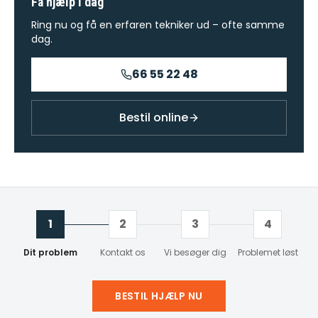
Få hjælp i dag
Ring nu og få en erfaren tekniker ud – ofte samme
dag.
66 55 22 48
Bestil online
1
2
3
4
Dit problem
Kontakt os
Vi besøger dig
Problemet løst
BESTIL HJÆLP NU