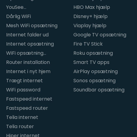
YouSee
HBO Max hjælp
internetproblemer
Dårlig WiFi
Disney+ hjælp
Mesh WiFi opsætning
Viaplay hjælp
Internet falder ud
Google TV opsætning
Internet opsætning
Fire TV Stick
WiFi opsætning
Roku opsætning
hjemme
Router installation
Smart TV apps
Internet i nyt hjem
AirPlay opsætning
Trægt internet
Sonos opsætning
WiFi password
Soundbar opsætning
Fastspeed internet
Fastspeed router
Telia internet
Telia router
Hiper internet