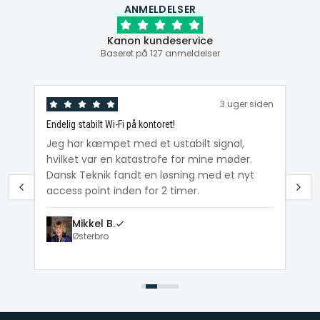
ANMELDELSER
Kanon kundeservice
Baseret på 127 anmeldelser
den
3 uger siden
Endelig stabilt Wi-Fi på kontoret!
Ka
ig
Jeg har kæmpet med et ustabilt signal,
Da
hvilket var en katastrofe for mine møder.
Wi
e
Dansk Teknik fandt en løsning med et nyt
me
access point inden for 2 timer.
Mikkel B.
Østerbro