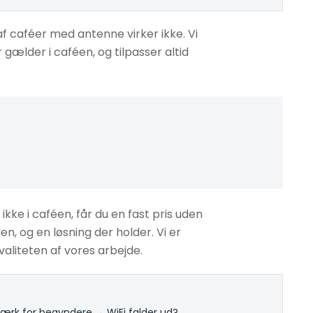
af caféer med antenne virker ikke. Vi
 gælder i caféen, og tilpasser altid
kke i caféen, får du en fast pris uden
en, og en løsning der holder. Vi er
aliteten af vores arbejde.
rk for begyndere
·
→ WiFi falder ud?