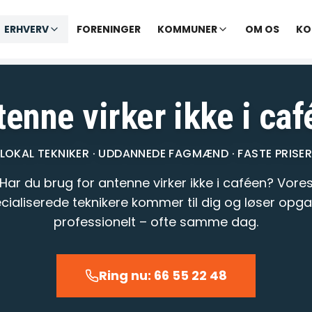
✓ Udekørende tekniker
|
✓ Ofte hjælp samme dag
ERHVERV
FORENINGER
KOMMUNER
OM OS
KO
varer opkald inden for 1-2 min.
– telefontid til kl. 22:00 · Chat til
tenne virker ikke i caf
LOKAL TEKNIKER · UDDANNEDE FAGMÆND · FASTE PRISE
Har du brug for antenne virker ikke i caféen? Vore
cialiserede teknikere kommer til dig og løser opg
professionelt – ofte samme dag.
Ring nu: 66 55 22 48