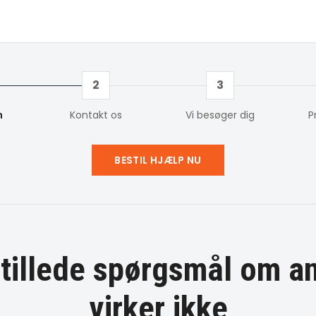
2
3
m
Kontakt os
Vi besøger dig
P
BESTIL HJÆLP NU
stillede spørgsmål om
a
virker ikke