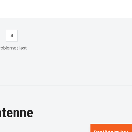
4
roblemet løst
ntenne