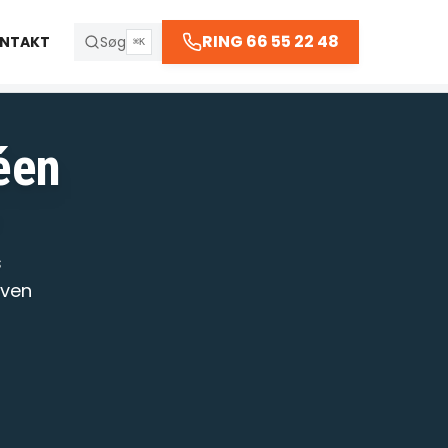
66 55 22 48
RING 66 55 22 48
NTAKT
Søg
⌘K
 kl. 23:30
éen
R
s
aven