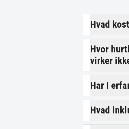
Hvad kost
Hvor hurt
virker ikk
Har I erf
Hvad inkl