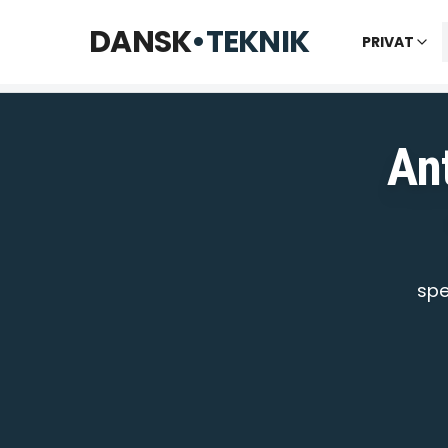
Telefon til kl. 22 · Chat til 23:30
DANSK
•
TEKNIK
PRIVAT
Vi bes
An
spe