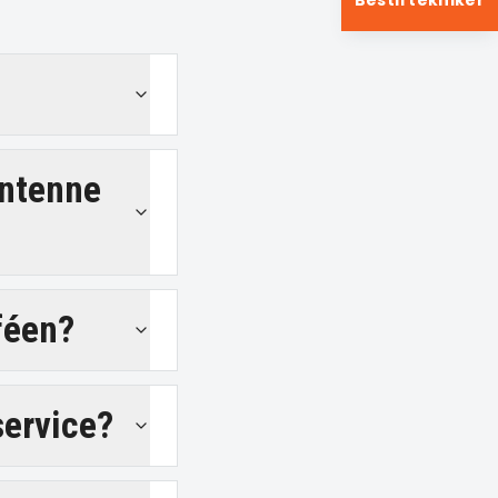
Bestil tekniker
antenne
féen?
service?