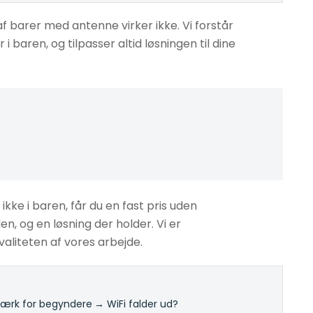
af barer med antenne virker ikke. Vi forstår
i baren, og tilpasser altid løsningen til dine
kke i baren, får du en fast pris uden
en, og en løsning der holder. Vi er
aliteten af vores arbejde.
rk for begyndere
·
→ WiFi falder ud?