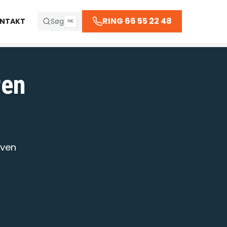
66 55 22 48
RING 66 55 22 48
NTAKT
Søg
⌘K
ren
R
aven