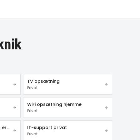
knik
TV opsætning
Privat
WiFi opsætning hjemme
Privat
Videoovervågning – privat & erhverv
IT-support privat
Privat