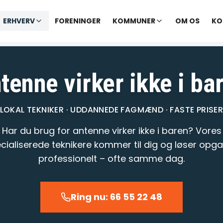
✓ Udekørende tekniker
|
✓ Ofte hjælp samme dag
ERHVERV
FORENINGER
KOMMUNER
OM OS
KO
Vi åbner kl. 09:00
tenne virker ikke i ba
LOKAL TEKNIKER · UDDANNEDE FAGMÆND · FASTE PRISE
Har du brug for antenne virker ikke i baren? Vores
cialiserede teknikere kommer til dig og løser opg
professionelt – ofte samme dag.
Ring nu: 66 55 22 48