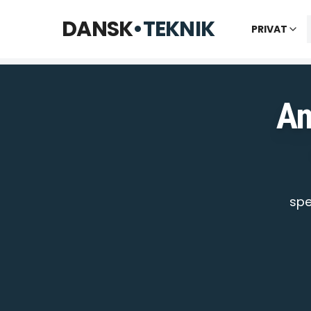
Åbner kl. 09:00
DANSK
•
TEKNIK
PRIVAT
An
spe