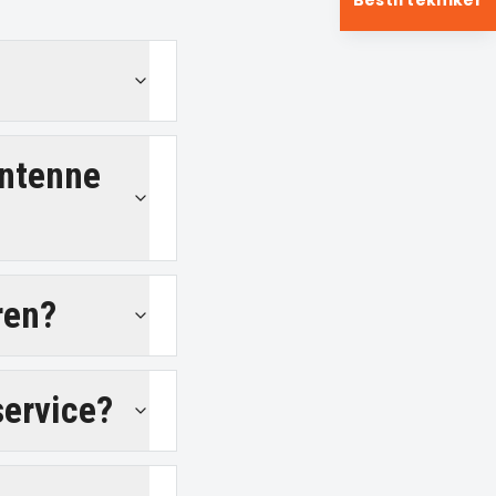
Bestil tekniker
antenne
ren?
service?