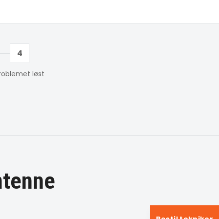
4
roblemet løst
ntenne