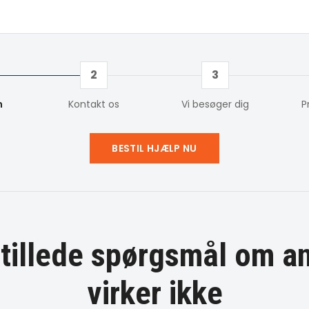
2
3
m
Kontakt os
Vi besøger dig
P
BESTIL HJÆLP NU
stillede spørgsmål om
a
virker ikke