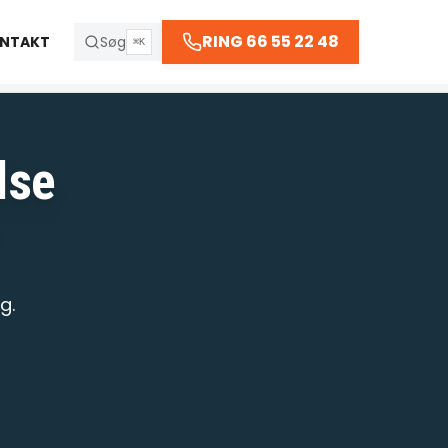
66 55 22 48
RING 66 55 22 48
NTAKT
Søg
⌘K
 kl. 23:30
lse
R
g.