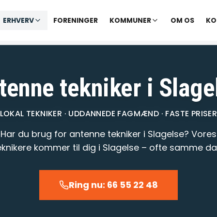
✓ Udekørende tekniker
|
✓ Ofte hjælp samme dag
ERHVERV
FORENINGER
KOMMUNER
OM OS
KO
varer opkald inden for 1-2 min.
– telefontid til kl. 22:00 · Chat til
tenne tekniker i Slage
LOKAL TEKNIKER · UDDANNEDE FAGMÆND · FASTE PRISE
Har du brug for antenne tekniker i Slagelse? Vores
eknikere kommer til dig i Slagelse – ofte samme da
Ring nu: 66 55 22 48