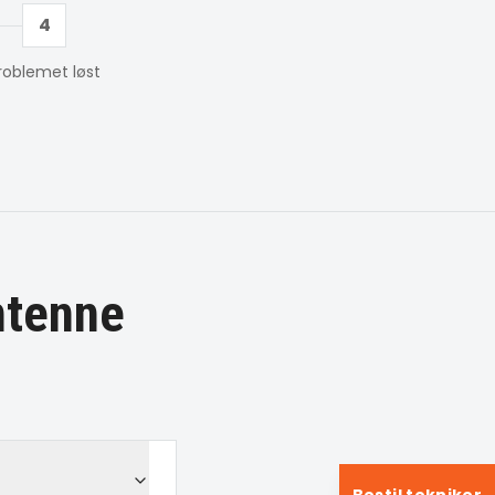
4
roblemet løst
ntenne