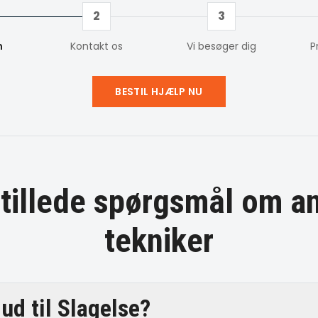
2
3
m
Kontakt os
Vi besøger dig
P
BESTIL HJÆLP NU
stillede spørgsmål om
a
tekniker
ud til Slagelse?