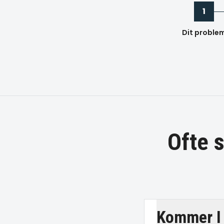
1
Dit proble
Ofte 
Kommer I 