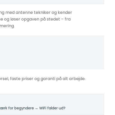
ing med antenne tekniker og kender
sse og løser opgaven på stedet – fra
imering.
ørsel, faste priser og garanti på alt arbejde.
rk for begyndere
·
→ WiFi falder ud?