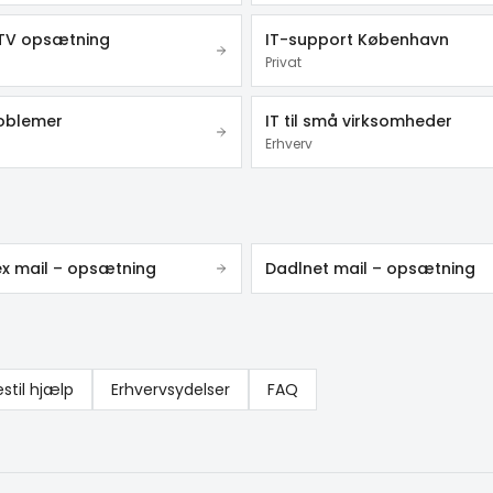
TV opsætning
IT-support København
Privat
roblemer
IT til små virksomheder
Erhverv
ex mail – opsætning
Dadlnet mail – opsætning
estil hjælp
Erhvervsydelser
FAQ