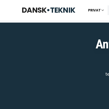
Telefon til kl. 22 · Chat til 23:30
DANSK
•
TEKNIK
PRIVAT
Vi bes
An
t