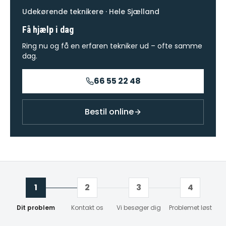
Udekørende teknikere · Hele Sjælland
Få hjælp i dag
Ring nu og få en erfaren tekniker ud – ofte samme
dag.
66 55 22 48
Bestil online
1
2
3
4
Dit problem
Kontakt os
Vi besøger dig
Problemet løst