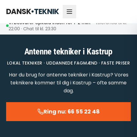
66 55 22 48
Åbent nu
DANSK
•
TEKNIK
Vi besvarer opkald inden for 1-2 min.
– telefontid til kl.
22:00 · Chat til kl. 23:30
Antenne tekniker i Kastrup
LOKAL TEKNIKER · UDDANNEDE FAGMÆND · FASTE PRISER
Har du brug for antenne tekniker i Kastrup? Vores
teknikere kommer til dig i Kastrup – ofte samme
dag.
Ring nu: 66 55 22 48