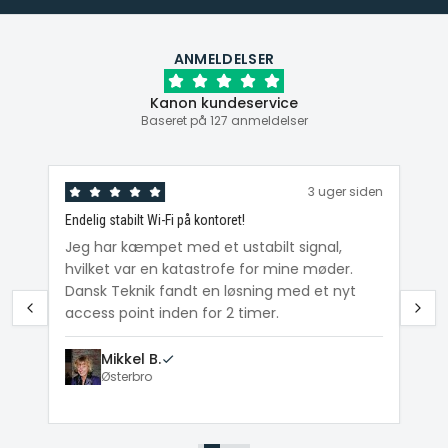
ANMELDELSER
Kanon kundeservice
Baseret på 127 anmeldelser
den
3 uger siden
Endelig stabilt Wi-Fi på kontoret!
Ka
ig
Jeg har kæmpet med et ustabilt signal,
Da
hvilket var en katastrofe for mine møder.
Wi
e
Dansk Teknik fandt en løsning med et nyt
me
access point inden for 2 timer.
Mikkel B.
Østerbro