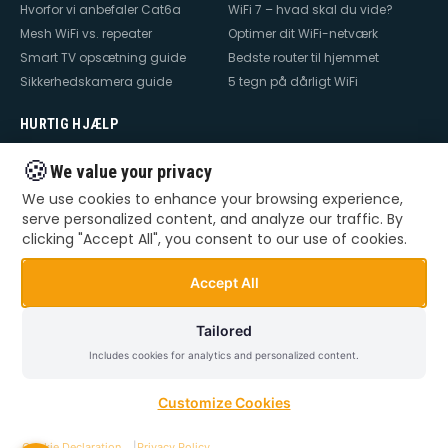
Hvorfor vi anbefaler Cat6a
WiFi 7 – hvad skal du vide?
Mesh WiFi vs. repeater
Optimer dit WiFi-netværk
Smart TV opsætning guide
Bedste router til hjemmet
Sikkerhedskamera guide
5 tegn på dårligt WiFi
HURTIG HJÆLP
Hjælp til internet
Hjælp til WiFi
🍪
We value your privacy
Hjælp til TV
Hjælp til netværk
We use cookies to enhance your browsing experience,
Hjælp til router
WiFi falder ud
serve personalized content, and analyze our traffic. By
TV der ikke virker
Dårlig WiFi
clicking "Accept All", you consent to our use of cookies.
Mesh WiFi opsætning
Smart Home opsætning
Videoovervågning – privat &
Accept All
erhverv
Tailored
Includes cookies for analytics and personalized content.
©
2026
Dansk Teknik. Alle rettigheder forbeholdes.
Privatlivspolitik
Handelsbetingelser
Sitemap
Customize Cookies
Cookie Declaration
|
Privacy Policy