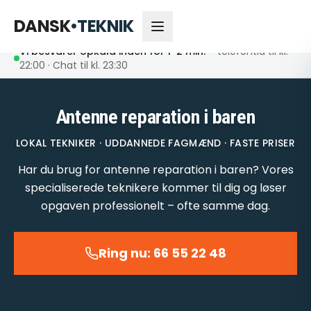
66 55 22 48
Åbent nu
DANSK
•
TEKNIK
Vi besvarer opkald inden for 1-2 min.
– telefontid til kl.
22:00 · Chat til kl. 23:30
Antenne reparation i baren
LOKAL TEKNIKER · UDDANNEDE FAGMÆND · FASTE PRISER
Har du brug for antenne reparation i baren? Vores
specialiserede teknikere kommer til dig og løser
opgaven professionelt – ofte samme dag.
Ring nu: 66 55 22 48