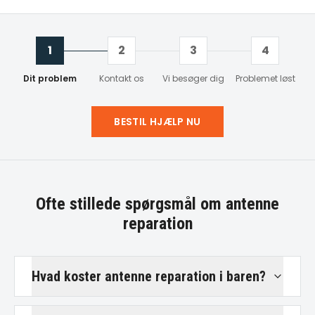
1
2
3
4
Dit problem
Kontakt os
Vi besøger dig
Problemet løst
BESTIL HJÆLP NU
Ofte stillede spørgsmål om
antenne
reparation
Hvad koster antenne reparation i baren?