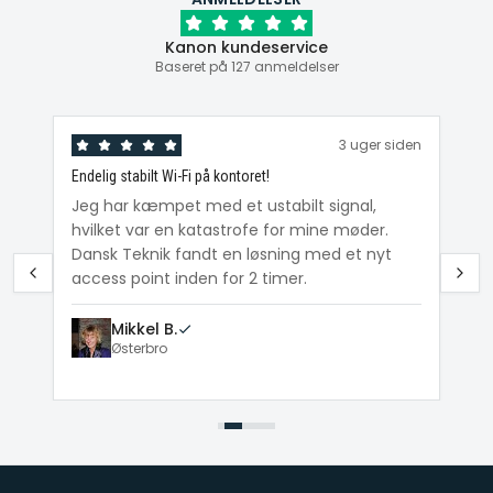
Kanon kundeservice
Baseret på 127 anmeldelser
den
3 uger siden
Endelig stabilt Wi-Fi på kontoret!
Ka
ig
Jeg har kæmpet med et ustabilt signal,
Da
hvilket var en katastrofe for mine møder.
Wi
e
Dansk Teknik fandt en løsning med et nyt
me
access point inden for 2 timer.
Mikkel B.
Østerbro