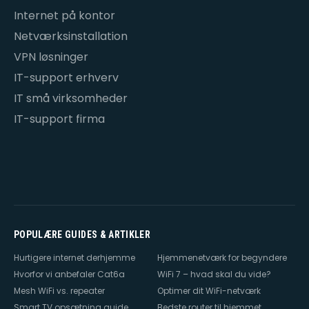
Internet på kontor
Netværksinstallation
VPN løsninger
IT-support erhverv
IT små virksomheder
IT-support firma
POPULÆRE GUIDES & ARTIKLER
Hurtigere internet derhjemme
Hjemmenetværk for begyndere
Hvorfor vi anbefaler Cat6a
WiFi 7 – hvad skal du vide?
Mesh WiFi vs. repeater
Optimer dit WiFi-netværk
Smart TV opsætning guide
Bedste router til hjemmet