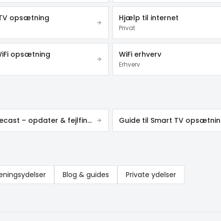
TV opsætning
Hjælp til internet
Privat
iFi opsætning
WiFi erhverv
Erhverv
Chromecast – opdater & fejlfinding
Guide til Smart TV opsætni
eningsydelser
Blog & guides
Private ydelser