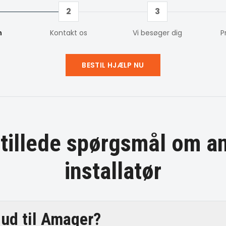
2
3
m
Kontakt os
Vi besøger dig
P
BESTIL HJÆLP NU
stillede spørgsmål om
a
installatør
ud til Amager?