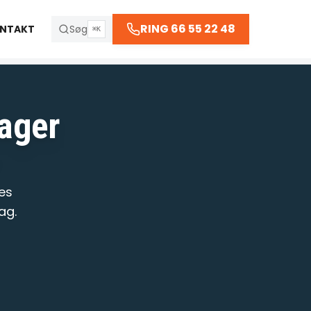
66 55 22 48
RING 66 55 22 48
NTAKT
Søg
⌘K
 kl. 23:30
mager
R
es
ag.