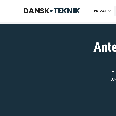
Telefon til kl. 22 · Chat til 23:30
DANSK
•
TEKNIK
PRIVAT
Vi bes
Ante
H
te