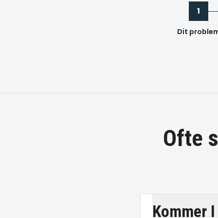
1
Dit proble
Ofte 
Kommer I 