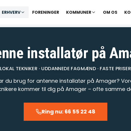
✓ Udekørende tekniker
|
✓ Ofte hjælp samme dag
ERHVERV
FORENINGER
KOMMUNER
OM OS
KO
varer opkald inden for 1-2 min.
– telefontid til kl. 22:00 · Chat til
nne installatør på A
LOKAL TEKNIKER · UDDANNEDE FAGMÆND · FASTE PRISE
ar du brug for antenne installatør på Amager? Vor
knikere kommer til dig på Amager – ofte samme d
Ring nu: 66 55 22 48