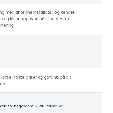
ing med antenne installatør og kender
se og løser opgaven på stedet – fra
imering.
ørsel, faste priser og garanti på alt
gen.
rk for begyndere
·
→ WiFi falder ud?