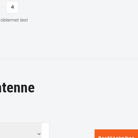
4
roblemet løst
ntenne