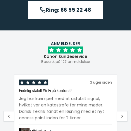
Ring: 66 55 22 48
ANMELDELSER
Kanon kundeservice
Baseret på 127 anmeldelser
den
3 uger siden
Endelig stabilt Wi-Fi på kontoret!
Ka
ig
Jeg har kæmpet med et ustabilt signal,
Da
hvilket var en katastrofe for mine møder.
Wi
e
Dansk Teknik fandt en løsning med et nyt
me
access point inden for 2 timer.