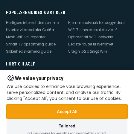
POPULÆRE GUIDES & ARTIKLER
Hurtigere internet derhjemme
Hjemmenetværk for begyndere
Hvorfor vi anbefaler Cat6a
WiFi 7 – hvad skal du vide?
Mesh WiFi vs. repeater
Optimer dit WiFi-netværk
Smart TV opsætning guide
Bedste router til hjemmet
Sikkerhedskamera guide
5 tegn på dårligt WiFi
HURTIG HJÆLP
Hjælp til internet
Hjælp til WiFi
🍪
We value your privacy
Hjælp til TV
Hjælp til netværk
We use cookies to enhance your browsing experience,
Hjælp til router
WiFi falder ud
serve personalized content, and analyze our traffic. By
TV der ikke virker
Dårlig WiFi
clicking "Accept All", you consent to our use of cookies.
Mesh WiFi opsætning
Smart Home opsætning
Videoovervågning – privat &
Accept All
erhverv
Tailored
Includes cookies for analytics and personalized content.