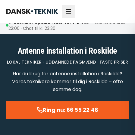
66 55 22 48
Åbent nu
DANSK
•
TEKNIK
Vi besvarer opkald inden for 1-2 min.
– telefontid til kl.
22:00 · Chat til kl. 23:30
Antenne installation i Roskilde
LOKAL TEKNIKER · UDDANNEDE FAGMÆND · FASTE PRISER
Har du brug for antenne installation i Roskilde?
Vores teknikere kommer til dig i Roskilde – ofte
samme dag.
Ring nu: 66 55 22 48