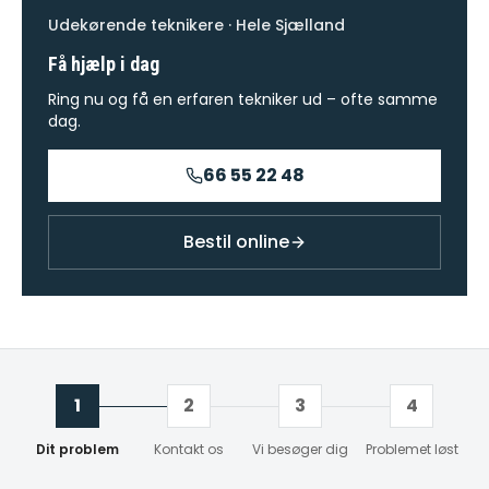
Udekørende teknikere · Hele Sjælland
Få hjælp i dag
Ring nu og få en erfaren tekniker ud – ofte samme
dag.
66 55 22 48
Bestil online
1
2
3
4
Dit problem
Kontakt os
Vi besøger dig
Problemet løst